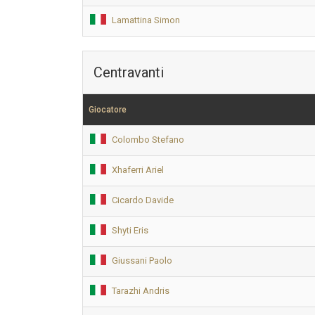
Lamattina Simon
Centravanti
Giocatore
Colombo Stefano
Xhaferri Ariel
Cicardo Davide
Shyti Eris
Giussani Paolo
Tarazhi Andris