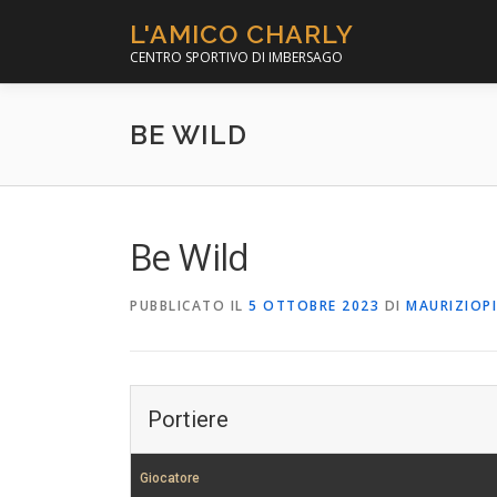
Passa
L'AMICO CHARLY
al
CENTRO SPORTIVO DI IMBERSAGO
contenuto
BE WILD
Be Wild
PUBBLICATO IL
5 OTTOBRE 2023
DI
MAURIZIOP
Portiere
Giocatore