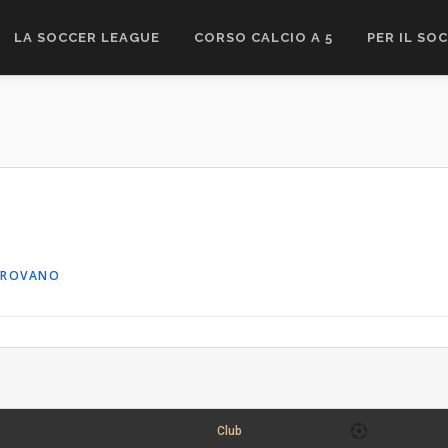
LA SOCCER LEAGUE
CORSO CALCIO A 5
PER IL SO
IROVANO
Club