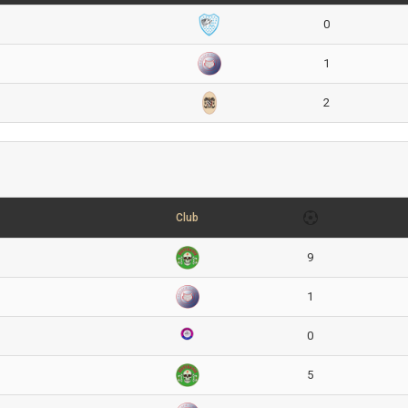
0
1
2
Club
9
1
0
5