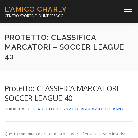
Passa
L'AMICO CHARLY
al
Menù
contenuto
CENTRO SPORTIVO DI IMBERSAGO
LA SOCCER LEAGUE
CORSO CALCIO A 5
PROTETTO: CLASSIFICA
MARCATORI – SOCCER LEAGUE
40
PER IL SOCIALE
MINIBASKET
SCUOLA TENNIS
Protetto: CLASSIFICA MARCATORI –
SOCCER LEAGUE 40
PUBBLICATO IL
4 OTTOBRE 2021
DI
MAURIZIOPIROVANO
Questo contenuto è protetto da password. Per visualizzarlo inserisci la