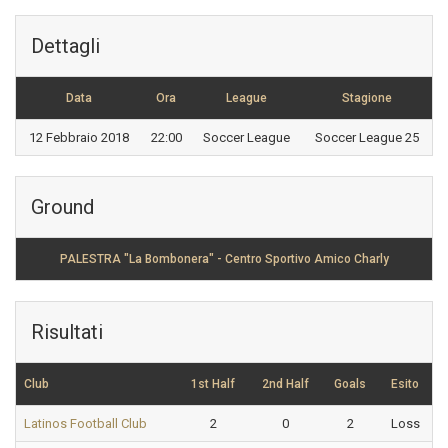
Dettagli
Data
Ora
League
Stagione
12 Febbraio 2018
22:00
Soccer League
Soccer League 25
Ground
PALESTRA "La Bombonera" - Centro Sportivo Amico Charly
Risultati
Club
1st Half
2nd Half
Goals
Esito
Latinos Football Club
2
0
2
Loss