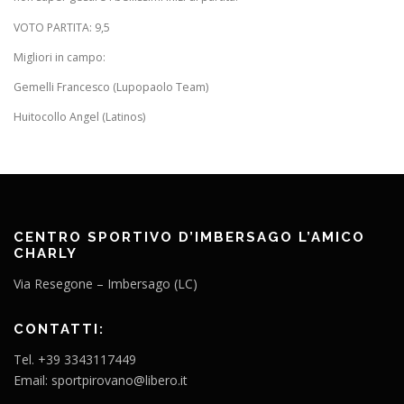
VOTO PARTITA: 9,5
Migliori in campo:
Gemelli Francesco (Lupopaolo Team)
Huitocollo Angel (Latinos)
CENTRO SPORTIVO D’IMBERSAGO L’AMICO
CHARLY
Via Resegone – Imbersago (LC)
CONTATTI:
Tel. +39 3343117449
Email: sportpirovano@libero.it