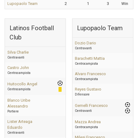
Lupopaolo Team
2
1
3
Win
Latinos Football
Lupopaolo Team
Club
Dozio Dario
Centravanti
Silva Charlie
Centravanti
Barachetti Mattia
Centrocampista
Castro John
Centrocampista
Alvaro Francesco
Centrocampista
Huitocollo Angel
Reyes Gustavo
Centrocampista
Difensore
Blanco Uribe
Gemelli Francesco
Alessandro
Centravanti
Portiere
Lister Arteaga
Mazza Andrea
Eduardo
Centrocampista
Centravanti
Milesi Francesco