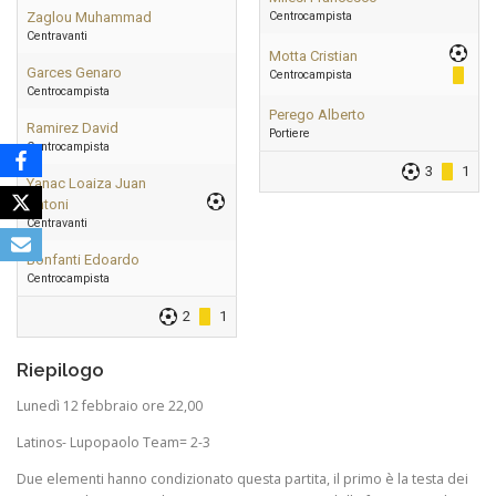
Zaglou Muhammad
Centrocampista
Centravanti
Motta Cristian
Garces Genaro
Centrocampista
Centrocampista
Perego Alberto
Ramirez David
Portiere
Centrocampista
3
1
Yanac Loaiza Juan
Antoni
Centravanti
Bonfanti Edoardo
Centrocampista
2
1
Riepilogo
Lunedì 12 febbraio ore 22,00
Latinos- Lupopaolo Team= 2-3
Due elementi hanno condizionato questa partita, il primo è la testa dei