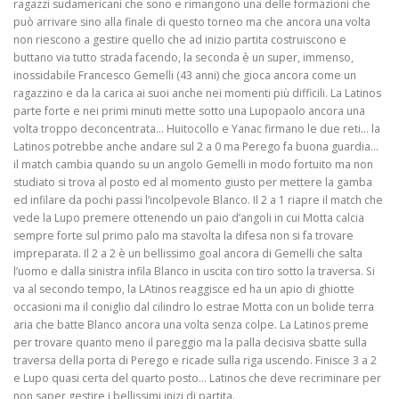
ragazzi sudamericani che sono e rimangono una delle formazioni che
può arrivare sino alla finale di questo torneo ma che ancora una volta
non riescono a gestire quello che ad inizio partita costruiscono e
buttano via tutto strada facendo, la seconda è un super, immenso,
inossidabile Francesco Gemelli (43 anni) che gioca ancora come un
ragazzino e da la carica ai suoi anche nei momenti più difficili. La Latinos
parte forte e nei primi minuti mette sotto una Lupopaolo ancora una
volta troppo deconcentrata… Huitocollo e Yanac firmano le due reti… la
Latinos potrebbe anche andare sul 2 a 0 ma Perego fa buona guardia…
il match cambia quando su un angolo Gemelli in modo fortuito ma non
studiato si trova al posto ed al momento giusto per mettere la gamba
ed infilare da pochi passi l’incolpevole Blanco. Il 2 a 1 riapre il match che
vede la Lupo premere ottenendo un paio d’angoli in cui Motta calcia
sempre forte sul primo palo ma stavolta la difesa non si fa trovare
impreparata. Il 2 a 2 è un bellissimo goal ancora di Gemelli che salta
l’uomo e dalla sinistra infila Blanco in uscita con tiro sotto la traversa. Si
va al secondo tempo, la LAtinos reaggisce ed ha un apio di ghiotte
occasioni ma il coniglio dal cilindro lo estrae Motta con un bolide terra
aria che batte Blanco ancora una volta senza colpe. La Latinos preme
per trovare quanto meno il pareggio ma la palla decisiva sbatte sulla
traversa della porta di Perego e ricade sulla riga uscendo. Finisce 3 a 2
e Lupo quasi certa del quarto posto… Latinos che deve recriminare per
non saper gestire i bellissimi inizi di partita.