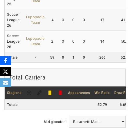
Team
25
Soccer
Lupopaolo
League
4
0
0
0
17
41.18
Team
26
Soccer
Lupopaolo
League
2
0
0
0
14
50.00
Team
28
Totale
-
59
0
1
0
266
52.26
Totali Carriera
Stagione
Appearances
Win Ratio
Draw Rati
Totale
52.79
6.69
Altri giocatori: