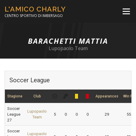
Passa
L'AMICO CHARLY
al
Menù
contenuto
CENTRO SPORTIVO DI IMBERSAGO
LA SOCCER LEAGUE
CORSO CALCIO A 5
BARACHETTI MATTIA
Lupopaolo Team
PER IL SOCIALE
MINIBASKET
Soccer League
SCUOLA TENNIS
Stagione
Club
Appearances
Win Rat
Soccer
Lupopaolo
League
5
0
0
0
29
55.17
Team
27
Soccer
Lupopaolo