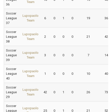
Team
36
Soccer
Lupopaolo
League
6
0
1
0
19
36.8
Team
37
Soccer
Lupopaolo
League
2
0
0
0
21
42.8
Team
38
Soccer
Lupopaolo
League
3
0
0
0
7
14.2
Team
39
Soccer
Lupopaolo
League
1
0
0
0
10
40.0
Team
40
Soccer
Lupopaolo
League
42
0
1
0
26
73.0
Team
29
Soccer
Lupopaolo
League
25
0
1
0
21
52.3