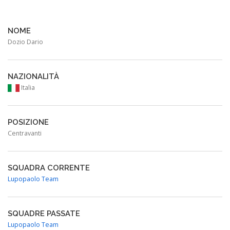
NOME
Dozio Dario
NAZIONALITÀ
Italia
POSIZIONE
Centravanti
SQUADRA CORRENTE
Lupopaolo Team
SQUADRE PASSATE
Lupopaolo Team