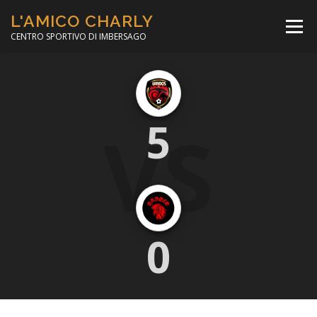
Passa
L'AMICO CHARLY
al
Menù
contenuto
CENTRO SPORTIVO DI IMBERSAGO
LA SOCCER LEAGUE
CORSO CALCIO A 5
VS
5
PER IL SOCIALE
MINIBASKET
SCUOLA TENNIS
0