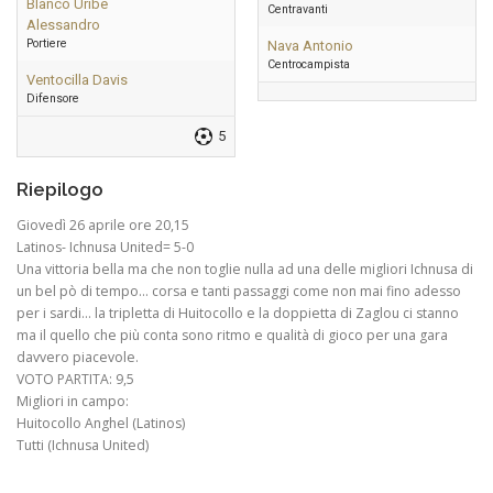
Blanco Uribe
Centravanti
Alessandro
Portiere
Nava Antonio
Centrocampista
Ventocilla Davis
Difensore
5
Riepilogo
Giovedì 26 aprile ore 20,15
Latinos- Ichnusa United= 5-0
Una vittoria bella ma che non toglie nulla ad una delle migliori Ichnusa di
un bel pò di tempo… corsa e tanti passaggi come non mai fino adesso
per i sardi… la tripletta di Huitocollo e la doppietta di Zaglou ci stanno
ma il quello che più conta sono ritmo e qualità di gioco per una gara
davvero piacevole.
VOTO PARTITA: 9,5
Migliori in campo:
Huitocollo Anghel (Latinos)
Tutti (Ichnusa United)