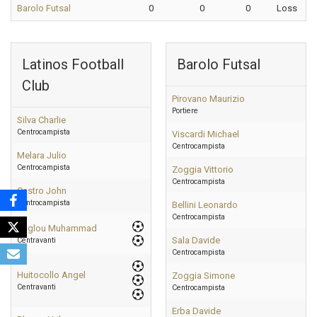
Barolo Futsal
0
0
0
Loss
Latinos Football
Barolo Futsal
Club
Pirovano Maurizio
Portiere
Silva Charlie
Centrocampista
Viscardi Michael
Centrocampista
Melara Julio
Centrocampista
Zoggia Vittorio
Centrocampista
Castro John
Centrocampista
Bellini Leonardo
Centrocampista
Zaglou Muhammad
Sala Davide
Centravanti
Centrocampista
Huitocollo Angel
Zoggia Simone
Centravanti
Centrocampista
Erba Davide