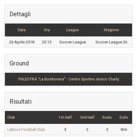
Dettagli
Data
Ora
League
Stagione
26 Aprile 2018
20:15
Soccer League
Soccer League 26
Ground
PALESTRA "La Bombonera" - Centro Sportivo Amico Charly
Risultati
Club
1st Half
2nd Half
Goals
Esito
Latinos Football Club
3
2
5
Win