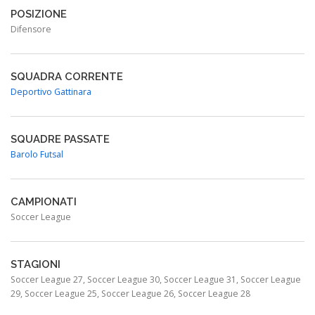
POSIZIONE
Difensore
SQUADRA CORRENTE
Deportivo Gattinara
SQUADRE PASSATE
Barolo Futsal
CAMPIONATI
Soccer League
STAGIONI
Soccer League 27, Soccer League 30, Soccer League 31, Soccer League
29, Soccer League 25, Soccer League 26, Soccer League 28