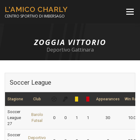
Passa
L'AMICO CHARLY
al
Menù
contenuto
CENTRO SPORTIVO DI IMBERSAGO
LA SOCCER LEAGUE
CORSO CALCIO A 5
ZOGGIA VITTORIO
Deportivo Gattinara
PER IL SOCIALE
MINIBASKET
Soccer League
SCUOLA TENNIS
Stagione
Club
Appearances
Win Rati
Soccer
Barolo
League
0
0
1
1
30
10.00
Futsal
27
Soccer
Deportivo