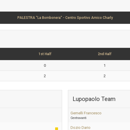
PALESTRA "La Bombonera" - Centro Sportivo Amico Charly
1st Half
2nd Half
0
1
2
2
Lupopaolo Team
Gemelli Francesco
Centravanti
Dozio Dario