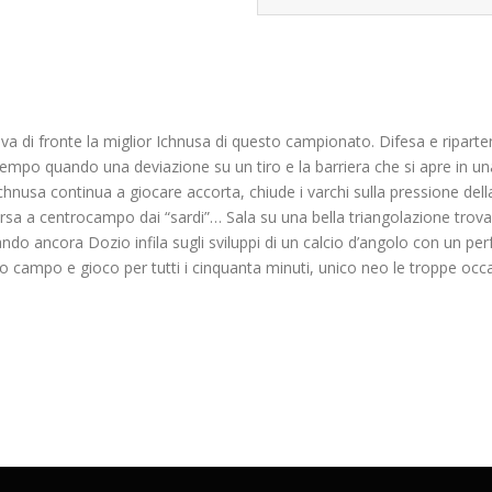
rova di fronte la miglior Ichnusa di questo campionato. Difesa e ripa
 tempo quando una deviazione su un tiro e la barriera che si apre in 
’Ichnusa continua a giocare accorta, chiude i varchi sulla pressione de
ersa a centrocampo dai “sardi”… Sala su una bella triangolazione trova 
do ancora Dozio infila sugli sviluppi di un calcio d’angolo con un perfe
o campo e gioco per tutti i cinquanta minuti, unico neo le troppe occa