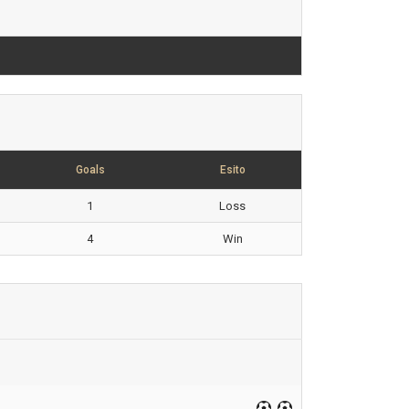
Goals
Esito
1
Loss
4
Win