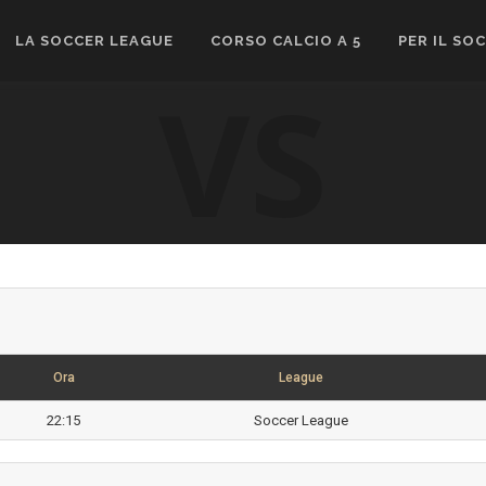
LA SOCCER LEAGUE
CORSO CALCIO A 5
PER IL SO
VS
Ora
League
22:15
Soccer League