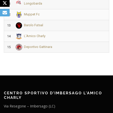
Longobarda
11
Muppet Fc
12
Barolo Futsal
13
L'Amico Charly
14
Deportivo Gattinara
15
CENTRO SPORTIVO D’IMBERSAGO L’AMICO
CHARLY
Via Resegone – Imbersago (LC)