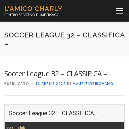
Passa
L'AMICO CHARLY
al
Menù
contenuto
CENTRO SPORTIVO DI IMBERSAGO
LA SOCCER LEAGUE
CORSO CALCIO A 5
SOCCER LEAGUE 32 – CLASSIFICA
–
PER IL SOCIALE
MINIBASKET
Soccer League 32 – CLASSIFICA –
SCUOLA TENNIS
PUBBLICATO IL
12 APRILE 2022
DI
MAURIZIOPIROVANO
Soccer League 32 – CLASSIFICA –
Pos
Club