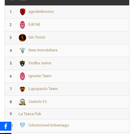
agorànibionno
1
Edil Nil
2
Gin Tonici
3
New Immobiliare
4
Vodka Junior
5
Ignuran Team
6
Lupopaolo Team
7
Castolo Fc
8
9
La Tasca Pub
Odontomed Imbersago
10