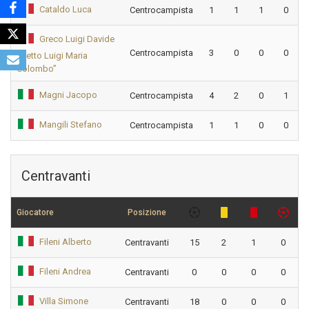
Cataldo Luca
Centrocampista
1
1
1
0
Greco Luigi Davide
Centrocampista
3
0
0
0
“Detto Luigi Maria
Colombo”
Magni Jacopo
Centrocampista
4
2
0
1
Mangili Stefano
Centrocampista
1
1
0
0
Centravanti
Giocatore
Posizione
Fileni Alberto
Centravanti
15
2
1
0
Fileni Andrea
Centravanti
0
0
0
0
Villa Simone
Centravanti
18
0
0
0