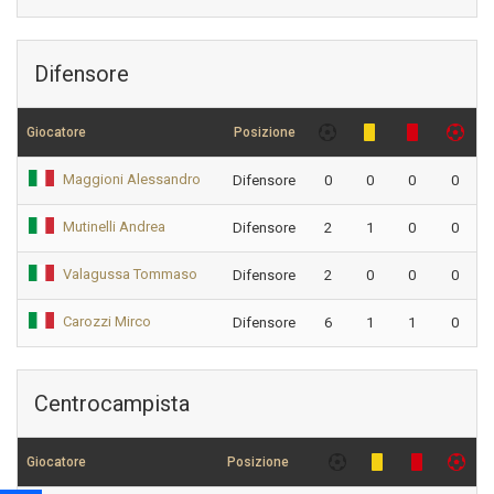
Difensore
Giocatore
Posizione
Maggioni Alessandro
Difensore
0
0
0
0
Mutinelli Andrea
Difensore
2
1
0
0
Valagussa Tommaso
Difensore
2
0
0
0
Carozzi Mirco
Difensore
6
1
1
0
Centrocampista
Giocatore
Posizione