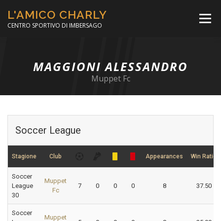
Passa
L'AMICO CHARLY
al
Menù
contenuto
CENTRO SPORTIVO DI IMBERSAGO
LA SOCCER LEAGUE
CORSO CALCIO A 5
MAGGIONI ALESSANDRO
Muppet Fc
PER IL SOCIALE
MINIBASKET
Soccer League
SCUOLA TENNIS
Stagione
Club
Appearances
Win Ratio
Soccer
Muppet
League
7
0
0
0
8
37.50
Fc
30
Soccer
Muppet