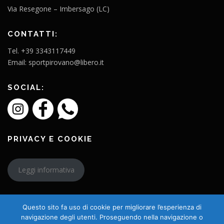
Via Resegone – Imbersago (LC)
CONTATTI:
Tel. +39 3343117449
Email: sportpirovano@libero.it
SOCIAL:
PRIVACY E COOKIE
Leggi informativa
Questo sito fa uso di cookie per migliorare l’esperienza di
navigazione degli utenti. Proseguendo nella navigazione o