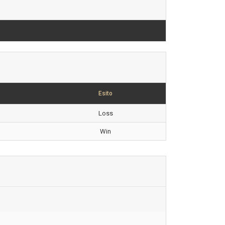
Esito
Loss
Win