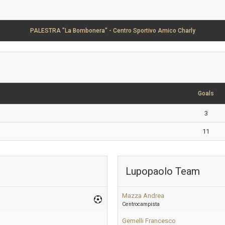
PALESTRA "La Bombonera" - Centro Sportivo Amico Charly
Goals
3
11
Lupopaolo Team
Mazza Andrea
Centrocampista
Gemelli Francesco