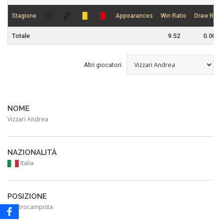
Stagione
Appearances
Win Ratio
Draw Rati
Totale
9.52
0.00
Altri giocatori:
NOME
Vizzari Andrea
NAZIONALITÀ
Italia
POSIZIONE
Centrocampista