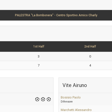
PALESTRA "La Bombonera" - Centro Sportivo Amico Charly
1st Half
2nd Half
3
0
7
4
Vite Airuno
Bosisio Paolo
Difensore
Marchetti Alessandro