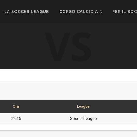
LA SOCCER LEAGUE
CORSO CALCIO A 5
PER IL SO
VS
Ora
League
22:15
Soccer League