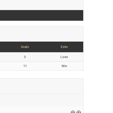
Goals
Esito
3
Loss
11
Win