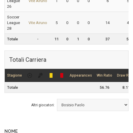
League
Vite Airuno
1
0
0
0
6
50.
26
Soccer
League
Vite Airuno
5
0
0
0
14
42.
28
Totale
-
11
0
1
0
37
56.
Totali Carriera
Stagione
Appearances
Win Ratio
Draw Rati
Totale
56.76
8.11
Altri giocatori:
NOME