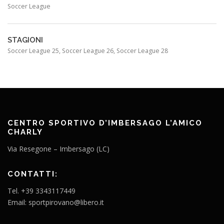
Soccer League
STAGIONI
Soccer League 25, Soccer League 26, Soccer League 28
CENTRO SPORTIVO D’IMBERSAGO L’AMICO
CHARLY
Via Resegone – Imbersago (LC)
CONTATTI:
Tel. +39 3343117449
Email: sportpirovano@libero.it