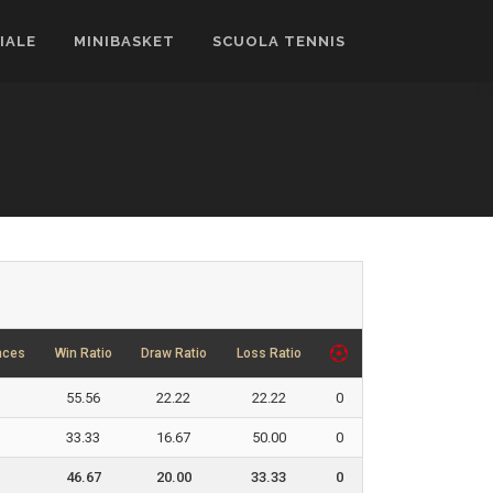
CIALE
MINIBASKET
SCUOLA TENNIS
nces
Win Ratio
Draw Ratio
Loss Ratio
55.56
22.22
22.22
0
33.33
16.67
50.00
0
46.67
20.00
33.33
0