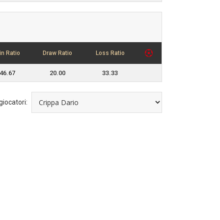
in Ratio
Draw Ratio
Loss Ratio
46.67
20.00
33.33
 giocatori: