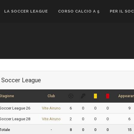
LA SOCCER LEAGUE
CORSO CALCIO A 5
PER IL SO
Soccer League
Stagione
Club
Appeara
Soccer League 26
Vite Airuno
6
0
0
0
9
Soccer League 28
Vite Airuno
2
0
0
0
6
Totale
-
8
0
0
0
15