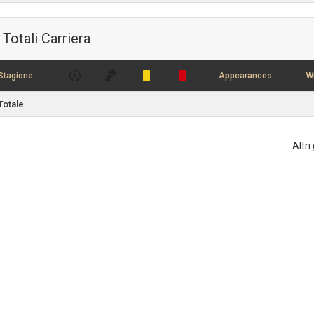
Totali Carriera
Stagione
Appearances
W
Totale
Altri