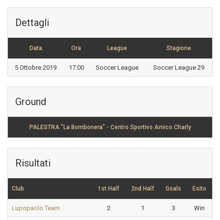
Dettagli
Data
Ora
League
Stagione
5 Ottobre 2019
17:00
Soccer League
Soccer League 29
Ground
PALESTRA "La Bombonera" - Centro Sportivo Amico Charly
Risultati
Club
1st Half
2nd Half
Goals
Esito
Lupopaolo Team
2
1
3
Win