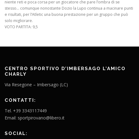
niente reti e poca corsa per un giocatore che pare l’ombra di se
stesso… comunque nonostante Dozio la Lupo continua a macinare punti
e risultati, per l’Atletic una buona prestazione per un gruppo che può
solo migliorare.
VOTO PARTITA: 9,5
CENTRO SPORTIVO D’IMBERSAGO L’AMICO
CHARLY
Via Resegone – Imbersago (LC)
CONTATTI:
Tel. +39 3343117449
Email: sportpirovano@libero.it
SOCIAL: