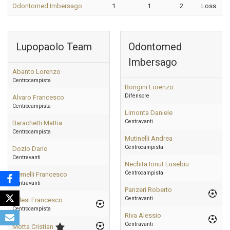
Odontomed Imbersago
1
1
2
Loss
Lupopaolo Team
Odontomed
Imbersago
Abanto Lorenzo
Centrocampista
Bongini Lorenzo
Difensore
Alvaro Francesco
Centrocampista
Limonta Daniele
Centravanti
Barachetti Mattia
Centrocampista
Mutinelli Andrea
Centrocampista
Dozio Dario
Centravanti
Nechita Ionut Eusebiu
Centrocampista
Gemelli Francesco
Centravanti
Panzeri Roberto
Centravanti
Milesi Francesco
Centrocampista
Riva Alessio
Centravanti
Motta Cristian