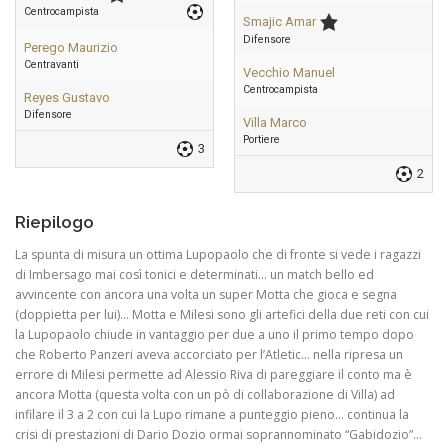
Centrocampista
Smajic Amar
Difensore
Perego Maurizio
Centravanti
Vecchio Manuel
Centrocampista
Reyes Gustavo
Difensore
Villa Marco
Portiere
3
2
Riepilogo
La spunta di misura un ottima Lupopaolo che di fronte si vede i ragazzi
di Imbersago mai così tonici e determinati… un match bello ed
avvincente con ancora una volta un super Motta che gioca e segna
(doppietta per lui)… Motta e Milesi sono gli artefici della due reti con cui
la Lupopaolo chiude in vantaggio per due a uno il primo tempo dopo
che Roberto Panzeri aveva accorciato per l’Atletic… nella ripresa un
errore di Milesi permette ad Alessio Riva di pareggiare il conto ma è
ancora Motta (questa volta con un pò di collaborazione di Villa) ad
infilare il 3 a 2 con cui la Lupo rimane a punteggio pieno… continua la
crisi di prestazioni di Dario Dozio ormai soprannominato “Gabidozio”…