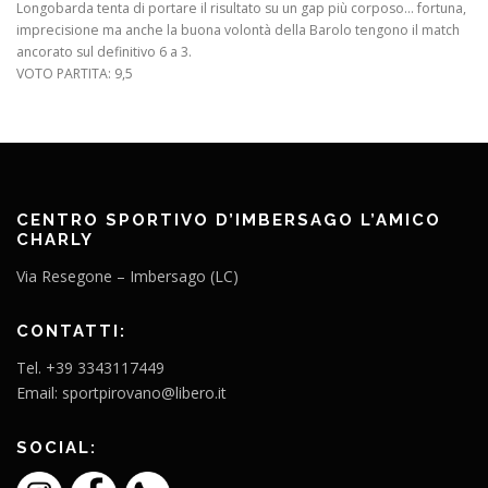
Longobarda tenta di portare il risultato su un gap più corposo… fortuna,
imprecisione ma anche la buona volontà della Barolo tengono il match
ancorato sul definitivo 6 a 3.
VOTO PARTITA: 9,5
CENTRO SPORTIVO D’IMBERSAGO L’AMICO
CHARLY
Via Resegone – Imbersago (LC)
CONTATTI:
Tel. +39 3343117449
Email: sportpirovano@libero.it
SOCIAL: