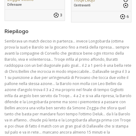
Troqe Ledjo
Difensore
Centravanti
3
6
Riepilogo
Sembrava un match deciso in partenza… invece Longobarda (ottima
prova la sua!) e Barolo se la giocano fino a metà della ripresa… sempre
avanti la compagine di Corvello che gestisce bene ogni ritorno della
Barolo, viva e volenterosa… Troqe infila al primo affondo, Buratti
raddoppia con un bel diagonale palo goal… il 2 a 1 però è una bella rete
di Chris Bellini che incrocia in modo impeccabile… Dallavalle segna il 3 a
1 su punizione a due per un’ingenuità di Pirovano che tocca due volte il
pallone nella stessa azione… la Barolo non molla con Leo Bellini da
azione d’angolo trova il 3 a 2 ma proprio nel finale di tempo Gigliotti
infila da angolo ben servito da Troqe… 4 a 2 e si va alla ripresa, la Barolo
difende e la Longobarda preme ma sono i piemontesi a passare con
Bellini ancora una volta ben servito da Simone Zoggia che sfiora quel
tanto che basta per mandare fuori tempo l’ottimo Deluk… da li la Barolo
va in affanno.. chiude più lenta e la Longobarda allunga prima con Troqe
e poi chiue di fatto il match con un gran goal di Dallavalle che si stampa
sul palo e va in rete… mancano ancora almeno 15 minuti e la