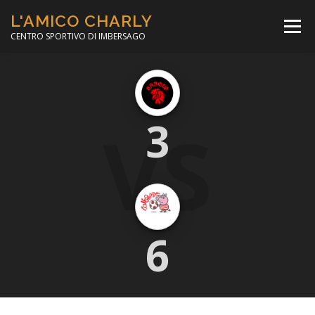
Passa
L'AMICO CHARLY
al
Menù
contenuto
CENTRO SPORTIVO DI IMBERSAGO
LA SOCCER LEAGUE
CORSO CALCIO A 5
VS
3
PER IL SOCIALE
MINIBASKET
SCUOLA TENNIS
6