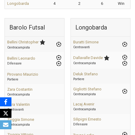
Longobarda
4
2
6
Win
Barolo Futsal
Longobarda
Bellini Christopher
Buratti Simone
Centravanti
Centrocampista
Dallavalle Davide
Bellini Leonardo
Centrocampista
Difensore
Deluk Stefano
Pirovano Maurizio
Portiere
Portiere
Gigliotti Stefano
Zara Costantin
Centrocampista
Centrocampista
Lacaj Avenir
Zara Valentin
Centrocampista
Centravanti
Silipigni Ernesto
Zoggia Simone
Difensore
Centrocampista
Zoggia Vittorio