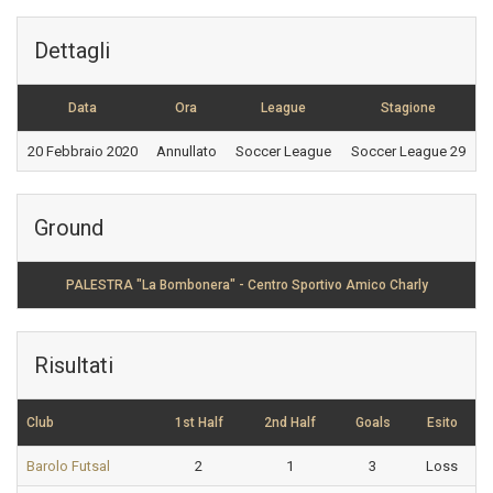
Dettagli
Data
Ora
League
Stagione
20 Febbraio 2020
Annullato
Soccer League
Soccer League 29
Ground
PALESTRA "La Bombonera" - Centro Sportivo Amico Charly
Risultati
Club
1st Half
2nd Half
Goals
Esito
Barolo Futsal
2
1
3
Loss