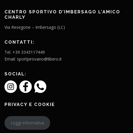
CENTRO SPORTIVO D’IMBERSAGO L’AMICO
CHARLY
Via Resegone – Imbersago (LC)
CONTATTI:
Tel. +39 3343117449
Email: sportpirovano@libero.it
SOCIAL:
PRIVACY E COOKIE
Leggi informativa