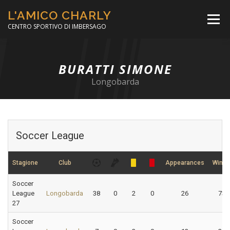
Passa
L'AMICO CHARLY
al
Menù
contenuto
CENTRO SPORTIVO DI IMBERSAGO
LA SOCCER LEAGUE
CORSO CALCIO A 5
BURATTI SIMONE
Longobarda
PER IL SOCIALE
MINIBASKET
Soccer League
SCUOLA TENNIS
Stagione
Club
Appearances
Win R
Soccer
League
Longobarda
38
0
2
0
26
73.
27
Soccer