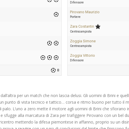
Difensore
Pirovano Maurizio
Portiere
Zara Costantin
Centrocampista
Zoggia Simone
Centrocampista
Zoggia Vittorio
Difensore
8
dall’altra per un match che non lascia delusi. Gli uomini di Brini e que
un punto di vista tecnico e tattico… corsa e ritmo buono per tutto il
di palo. L’uno a zero mette il motore agli uomini di Brini che sfiorano i
e sfugge alla marcatura di Zara per trafiggere Pirovano con un bel di
baricentro mettendo la difesa piemontese in affanno, proprio su un disi
lo prova a reagire con un paio di conclusioni dal limite che finiscono f