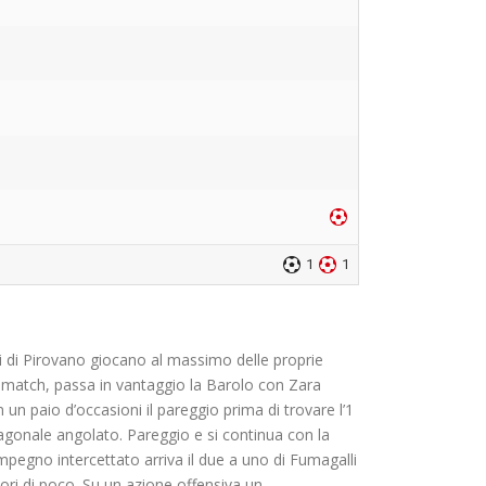
1
1
lli di Pirovano giocano al massimo delle proprie
 mmatch, passa in vantaggio la Barolo con Zara
n un paio d’occasioni il pareggio prima di trovare l’1
agonale angolato. Pareggio e si continua con la
mpegno intercettato arriva il due a uno di Fumagalli
uori di poco. Su un azione offensiva un