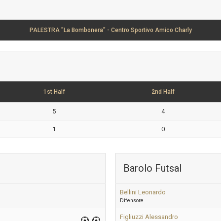
PALESTRA "La Bombonera" - Centro Sportivo Amico Charly
1st Half
2nd Half
5
4
1
0
Barolo Futsal
Bellini Leonardo
Difensore
Figliuzzi Alessandro