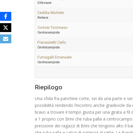
Difensore
Ceddia Michele
Portiere
Cortesi Tommaso
Centrocampista
Fracassetti Carlo
Centrocampista
Fumagalli Emanuele
Centrocampista
Riepilogo
Una sfida fra panchine corte, sei da una parte e sei 
possibilità rendendo l’incontro anche gradevole da 
bravo a trovare il tempo giusta per una girata a fil 
a 1 proprio con Brini che ruba palla a centrocampo 
pressione dei ragazzi di Brini che tengono alto il 
che ruba palla e calcia di potenza al sette. La Baro