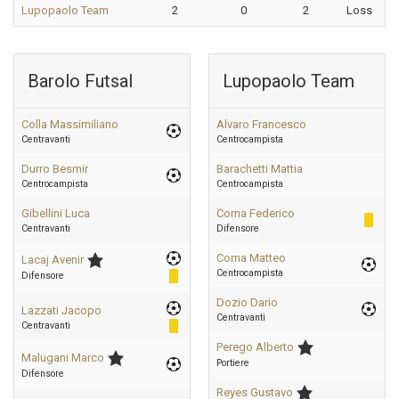
Lupopaolo Team
2
0
2
Loss
Barolo Futsal
Lupopaolo Team
Colla Massimiliano
Alvaro Francesco
Centravanti
Centrocampista
Durro Besmir
Barachetti Mattia
Centrocampista
Centrocampista
Gibellini Luca
Corna Federico
Centravanti
Difensore
Corna Matteo
Lacaj Avenir
Centrocampista
Difensore
Dozio Dario
Lazzati Jacopo
Centravanti
Centravanti
Perego Alberto
Malugani Marco
Portiere
Difensore
Reyes Gustavo