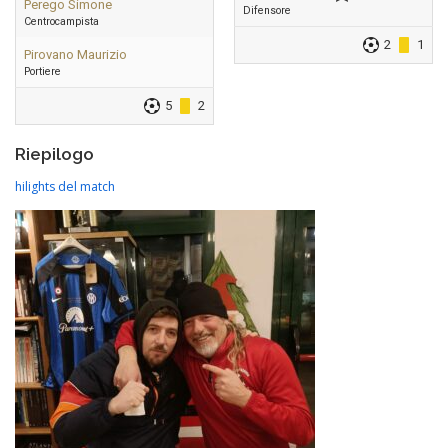
Perego Simone
Difensore
Centrocampista
2
1
Pirovano Maurizio
Portiere
5
2
Riepilogo
hilights del match