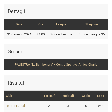
Dettagli
Data
Ora
League
Stagione
31 Gennaio 2024
21:00
Soccer League
Soccer League 35
Ground
PALESTRA "La Bombonera" - Centro Sportivo Amico Charly
Risultati
Club
1st Half
2nd Half
Goals
Esito
Barolo Futsal
2
3
5
Win