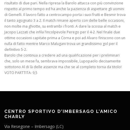
risultato di due pari. Nella ripresa la Barolo attacca con più convinzione
rispetto al primo tempo ed ha anche la pazienza di aspettare gli uomini
di Gemelli. Il lavoro fatto a centrocampo porta i suoi frutti e Besmir trova
il tanto agognato 3 a 2. Il match rimane aperto con delle belle occasioni,
non molte ma ghiotte, su entrambi i fronti. A dare la scossa al match e
Jacopo Lazzati che infila l’incolpevole Perego per il 4-2. Nel finale due
ottime occasioni capitate prima a Corna e poi ad Alvaro finiscono con un
nulla di fatto mentre Marco Malugani trova un grandissimo gol per il
definitivo 5-2.
Barolo che continua a credere ad una qualificazione per i preliminari
che, solo un mese fa, sembrava impossibile, Lupopaolo decisamente
sottotono Al di là delle assenze ma che se al completo torna da titolo!
VOTO PARTTITA: 9,5
CENTRO SPORTIVO D’IMBERSAGO L’AMICO
CHARLY
Via Resegone – Imbersago (LC)