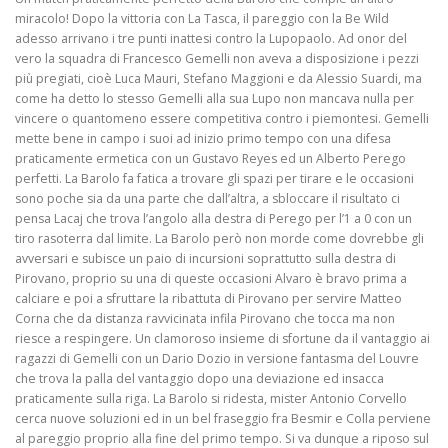
miracolo! Dopo la vittoria con La Tasca, il pareggio con la Be Wild
adesso arrivano i tre punti inattesi contro la Lupopaolo. Ad onor del
vero la squadra di Francesco Gemelli non aveva a disposizione i pezzi
più pregiati, cioè Luca Mauri, Stefano Maggioni e da Alessio Suardi, ma
come ha detto lo stesso Gemelli alla sua Lupo non mancava nulla per
vincere o quantomeno essere competitiva contro i piemontesi. Gemelli
mette bene in campo i suoi ad inizio primo tempo con una difesa
praticamente ermetica con un Gustavo Reyes ed un Alberto Perego
perfetti. La Barolo fa fatica a trovare gli spazi per tirare e le occasioni
sono poche sia da una parte che dall’altra, a sbloccare il risultato ci
pensa Lacaj che trova l’angolo alla destra di Perego per l’1 a 0 con un
tiro rasoterra dal limite. La Barolo però non morde come dovrebbe gli
avversari e subisce un paio di incursioni soprattutto sulla destra di
Pirovano, proprio su una di queste occasioni Alvaro è bravo prima a
calciare e poi a sfruttare la ribattuta di Pirovano per servire Matteo
Corna che da distanza ravvicinata infila Pirovano che tocca ma non
riesce a respingere. Un clamoroso insieme di sfortune da il vantaggio ai
ragazzi di Gemelli con un Dario Dozio in versione fantasma del Louvre
che trova la palla del vantaggio dopo una deviazione ed insacca
praticamente sulla riga. La Barolo si ridesta, mister Antonio Corvello
cerca nuove soluzioni ed in un bel fraseggio fra Besmir e Colla perviene
al pareggio proprio alla fine del primo tempo. Si va dunque a riposo sul