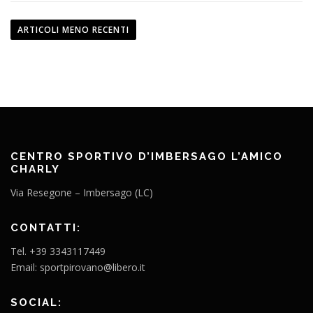
N
a
ARTICOLI MENO RECENTI
v
i
g
a
z
i
o
CENTRO SPORTIVO D’IMBERSAGO L’AMICO
CHARLY
n
e
Via Resegone – Imbersago (LC)
a
r
CONTATTI:
t
Tel. +39 3343117449
i
Email: sportpirovano@libero.it
c
o
SOCIAL: