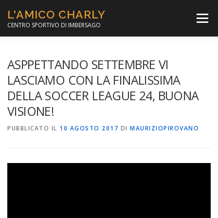
Passa
L'AMICO CHARLY
al
Menù
contenuto
CENTRO SPORTIVO DI IMBERSAGO
LA SOCCER LEAGUE
CORSO CALCIO A 5
ASPPETTANDO SETTEMBRE VI
LASCIAMO CON LA FINALISSIMA
DELLA SOCCER LEAGUE 24, BUONA
PER IL SOCIALE
MINIBASKET
VISIONE!
PUBBLICATO IL
SCUOLA TENNIS
10 AGOSTO 2017
DI
MAURIZIOPIROVANO