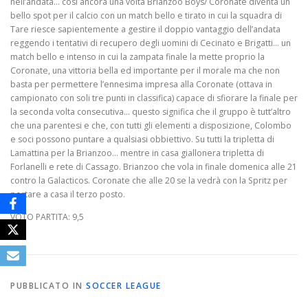
nell’andata… così ancora una volta Brianzoo Boys/ Coronate diventa un
bello spot per il calcio con un match bello e tirato in cui la squadra di
Tare riesce sapientemente a gestire il doppio vantaggio dell’andata
reggendo i tentativi di recupero degli uomini di Cecinato e Brigatti… un
match bello e intenso in cui la zampata finale la mette proprio la
Coronate, una vittoria bella ed importante per il morale ma che non
basta per permettere l’ennesima impresa alla Coronate (ottava in
campionato con soli tre punti in classifica) capace di sfiorare la finale per
la seconda volta consecutiva… questo significa che il gruppo è tutt’altro
che una parentesi e che, con tutti gli elementi a disposizione, Colombo
e soci possono puntare a qualsiasi obbiettivo. Su tutti la tripletta di
Lamattina per la Brianzoo… mentre in casa giallonera tripletta di
Forlanelli e rete di Cassago. Brianzoo che vola in finale domenica alle 21
contro la Galacticos. Coronate che alle 20 se la vedrà con la Spritz per
portare a casa il terzo posto.
VOTO PARTITA: 9,5
PUBBLICATO IN
SOCCER LEAGUE