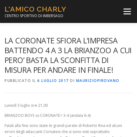
Passa
L'AMICO CHARLY
al
Menù
contenuto
CENTRO SPORTIVO DI IMBERSAGO
LA SOCCER LEAGUE
CORSO CALCIO A 5
LA CORONATE SFIORA L’IMPRESA
BATTENDO 4 A 3 LA BRIANZOO A CUI
PERO’ BASTA LA SCONFITTA DI
PER IL SOCIALE
MINIBASKET
MISURA PER ANDARE IN FINALE!
PUBBLICATO IL
SCUOLA TENNIS
6 LUGLIO 2017
DI
MAURIZIOPIROVANO
Lunedì 3 luglio ore 21,00
BRIANZOO BOYS vs CORONATE= 3-4 (andata 6-4)
Fatali alla fine sono state le grandi parate di Roberto Riva ed alcuni
errori degli attaccanti Cornatesi che si sono visti soprattutto