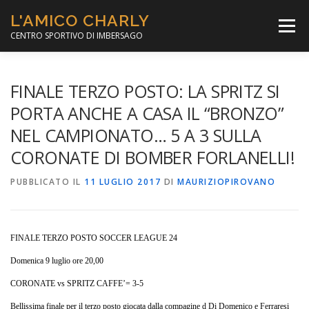
Passa
L'AMICO CHARLY
al
Menù
contenuto
CENTRO SPORTIVO DI IMBERSAGO
LA SOCCER LEAGUE
CORSO CALCIO A 5
FINALE TERZO POSTO: LA SPRITZ SI
PORTA ANCHE A CASA IL “BRONZO”
NEL CAMPIONATO… 5 A 3 SULLA
PER IL SOCIALE
MINIBASKET
CORONATE DI BOMBER FORLANELLI!
PUBBLICATO IL
SCUOLA TENNIS
11 LUGLIO 2017
DI
MAURIZIOPIROVANO
FINALE TERZO POSTO SOCCER LEAGUE 24
Domenica 9 luglio ore 20,00
CORONATE vs SPRITZ CAFFE’= 3-5
Bellissima finale per il terzo posto giocata dalla compagine d Di Domenico e Ferraresi