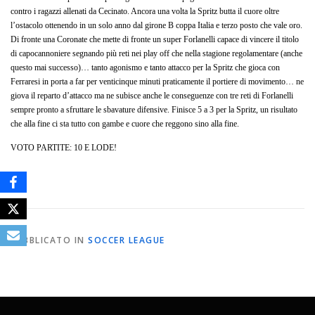
contro i ragazzi allenati da Cecinato. Ancora una volta la Spritz butta il cuore oltre
l’ostacolo ottenendo in un solo anno dal girone B coppa Italia e terzo posto che vale oro.
Di fronte una Coronate che mette di fronte un super Forlanelli capace di vincere il titolo
di capocannoniere segnando più reti nei play off che nella stagione regolamentare (anche
questo mai successo)… tanto agonismo e tanto attacco per la Spritz che gioca con
Ferraresi in porta a far per venticinque minuti praticamente il portiere di movimento… ne
giova il reparto d’attacco ma ne subisce anche le conseguenze con tre reti di Forlanelli
sempre pronto a sfruttare le sbavature difensive. Finisce 5 a 3 per la Spritz, un risultato
che alla fine ci sta tutto con gambe e cuore che reggono sino alla fine.
VOTO PARTITE: 10 E LODE!
PUBBLICATO IN
SOCCER LEAGUE