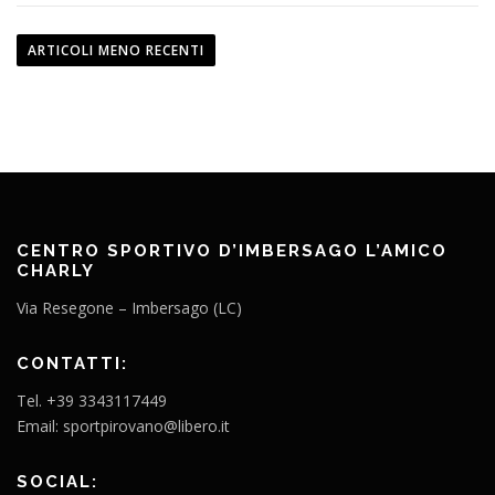
N
a
ARTICOLI MENO RECENTI
v
i
g
a
z
i
o
CENTRO SPORTIVO D’IMBERSAGO L’AMICO
CHARLY
n
e
Via Resegone – Imbersago (LC)
a
r
CONTATTI:
t
Tel. +39 3343117449
i
Email: sportpirovano@libero.it
c
o
SOCIAL: