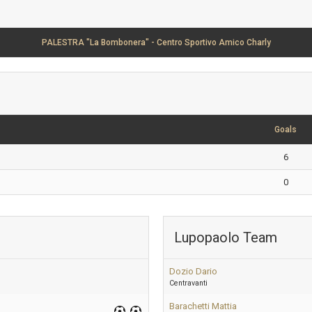
PALESTRA "La Bombonera" - Centro Sportivo Amico Charly
Goals
6
0
Lupopaolo Team
Dozio Dario
Centravanti
Barachetti Mattia