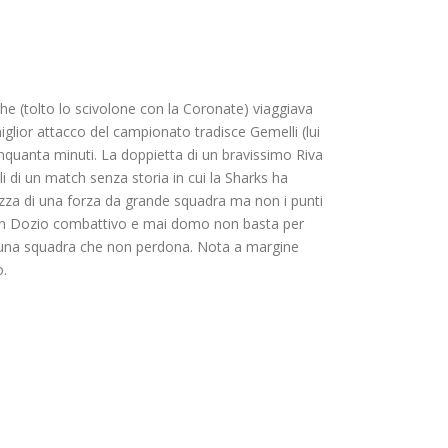
e (tolto lo scivolone con la Coronate) viaggiava
iglior attacco del campionato tradisce Gemelli (lui
inquanta minuti. La doppietta di un bravissimo Riva
li di un match senza storia in cui la Sharks ha
zza di una forza da grande squadra ma non i punti
li un Dozio combattivo e mai domo non basta per
a una squadra che non perdona. Nota a margine
o.