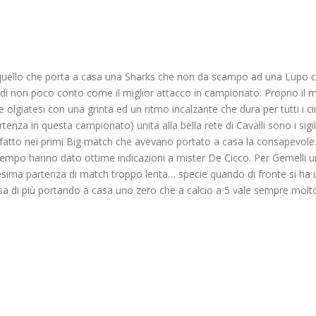
 quello che porta a casa una Sharks che non da scampo ad una Lupo ch
 di non poco conto come il miglior attacco in campionato. Proprio il m
lgiatesi con una grinta ed un ritmo incalzante che dura per tutti i c
rtenza in questa campionato) unita alla bella rete di Cavalli sono i sigil
 fatto nei primi Big match che avevano portato a casa la consapevole
per tempo hanno dato ottime indicazioni a mister De Cicco. Per Gemel
nesima partenza di match troppo lenta… specie quando di fronte si h
osa di più portando a casa uno zero che a calcio a 5 vale sempre molt