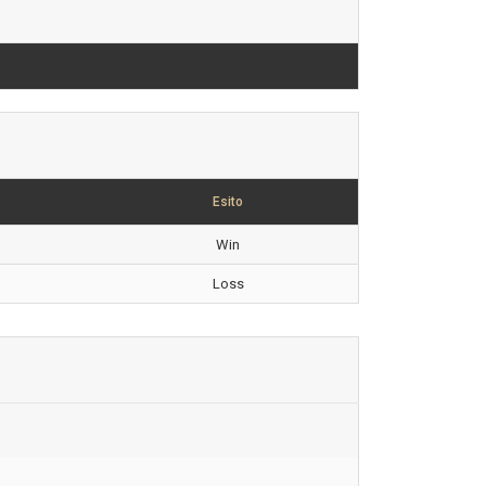
Esito
Win
Loss