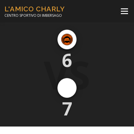
Passa
L'AMICO CHARLY
al
Menù
contenuto
CENTRO SPORTIVO DI IMBERSAGO
LA SOCCER LEAGUE
CORSO CALCIO A 5
VS
6
PER IL SOCIALE
MINIBASKET
SCUOLA TENNIS
7