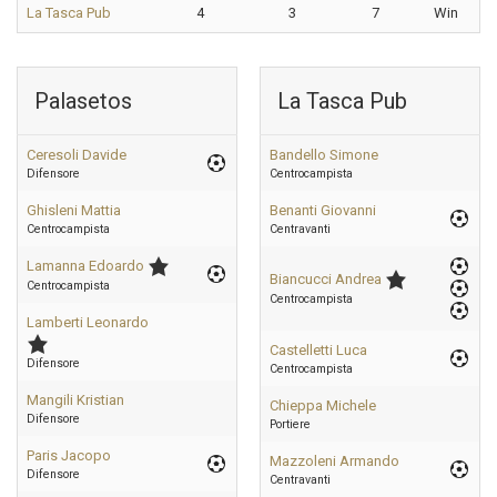
La Tasca Pub
4
3
7
Win
Palasetos
La Tasca Pub
Ceresoli Davide
Bandello Simone
Difensore
Centrocampista
Ghisleni Mattia
Benanti Giovanni
Centrocampista
Centravanti
Lamanna Edoardo
Biancucci Andrea
Centrocampista
Centrocampista
Lamberti Leonardo
Castelletti Luca
Difensore
Centrocampista
Mangili Kristian
Chieppa Michele
Difensore
Portiere
Paris Jacopo
Mazzoleni Armando
Difensore
Centravanti