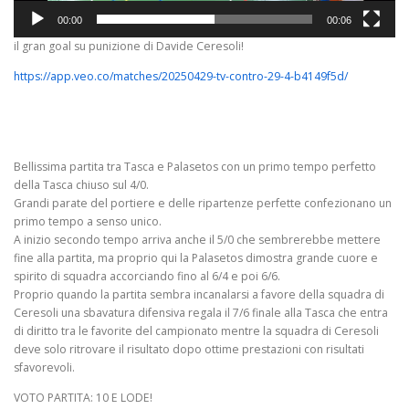
00:00
00:06
il gran goal su punizione di Davide Ceresoli!
https://app.veo.co/matches/20250429-tv-contro-29-4-b4149f5d/
Bellissima partita tra Tasca e Palasetos con un primo tempo perfetto
della Tasca chiuso sul 4/0.
Grandi parate del portiere e delle ripartenze perfette confezionano un
primo tempo a senso unico.
A inizio secondo tempo arriva anche il 5/0 che sembrerebbe mettere
fine alla partita, ma proprio qui la Palasetos dimostra grande cuore e
spirito di squadra accorciando fino al 6/4 e poi 6/6.
Proprio quando la partita sembra incanalarsi a favore della squadra di
Ceresoli una sbavatura difensiva regala il 7/6 finale alla Tasca che entra
di diritto tra le favorite del campionato mentre la squadra di Ceresoli
deve solo ritrovare il risultato dopo ottime prestazioni con risultati
sfavorevoli.
VOTO PARTITA: 10 E LODE!