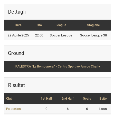
Dettagli
Data
Ora
League
Stagione
29 Aprile 2025
22:00
Soccer League
Soccer League 38
Ground
PALESTRA "La Bombonera" - Centro Sportivo Amico Charly
Risultati
Club
1st Half
2nd Half
Goals
Esito
Palasetos
0
6
6
Loss