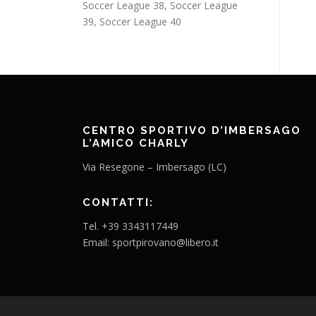
Soccer League 38, Soccer League
39, Soccer League 40
CENTRO SPORTIVO D’IMBERSAGO
L’AMICO CHARLY
Via Resegone – Imbersago (LC)
CONTATTI:
Tel. +39 3343117449
Email: sportpirovano@libero.it