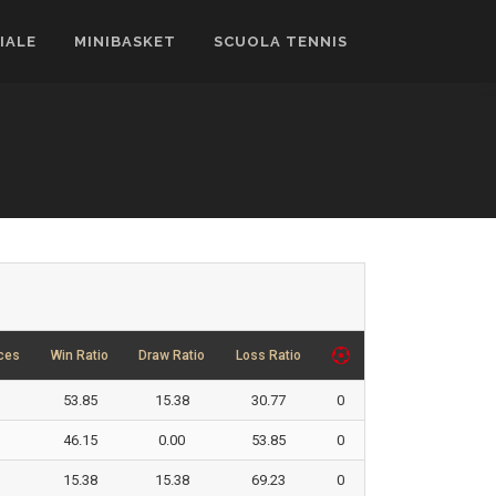
CIALE
MINIBASKET
SCUOLA TENNIS
ces
Win Ratio
Draw Ratio
Loss Ratio
53.85
15.38
30.77
0
46.15
0.00
53.85
0
15.38
15.38
69.23
0