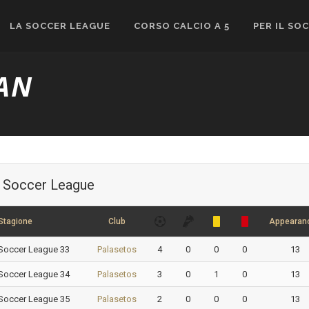
LA SOCCER LEAGUE
CORSO CALCIO A 5
PER IL SO
IAN
Soccer League
Stagione
Club
Appearan
Soccer League 33
Palasetos
4
0
0
0
13
Soccer League 34
Palasetos
3
0
1
0
13
Soccer League 35
Palasetos
2
0
0
0
13