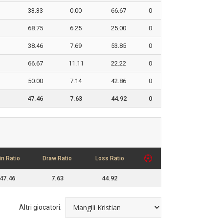
33.33
0.00
66.67
0
68.75
6.25
25.00
0
38.46
7.69
53.85
0
66.67
11.11
22.22
0
50.00
7.14
42.86
0
47.46
7.63
44.92
0
in Ratio
Draw Ratio
Loss Ratio
47.46
7.63
44.92
Altri giocatori: