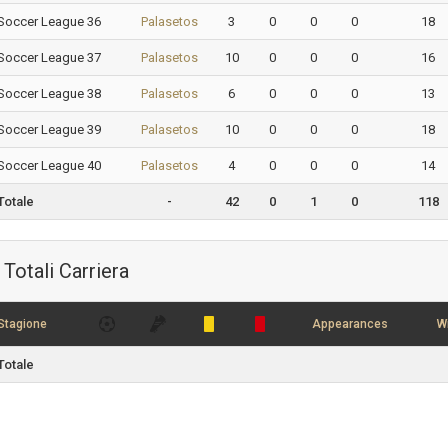
Soccer League 36
Palasetos
3
0
0
0
18
Soccer League 37
Palasetos
10
0
0
0
16
Soccer League 38
Palasetos
6
0
0
0
13
Soccer League 39
Palasetos
10
0
0
0
18
Soccer League 40
Palasetos
4
0
0
0
14
Totale
-
42
0
1
0
118
Totali Carriera
Stagione
Appearances
W
Totale