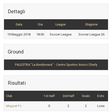
Dettagli
Data
Ora
League
Stagione
19 Maggio 2018
18:00
Soccer League
Soccer League 26
Ground
PALESTRA "La Bombonera" - Centro Sportivo Amico Charly
Risultati
Club
1st Half
2nd Half
Goals
Esito
Muppet Fc
0
2
2
Loss