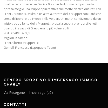
quattro reti consecutive. Sul 6 a 0 si chiude il primo tempo… nella
ripresa meglio una Muppet più reattiva che mette dentro due reti con
Fileni… l’ultimo sussulto è un altra autorete della Muppet con Banfi che
cerca di liberare ed invece infila Volpari. Un match condizionato da un
inizio troppo lento della Muppet… brava la Lupo a prendersi le reti
quando i ragazzi di Greco erano più vulnerabili.
VOTO PARTITA: 9,0
Migliori in campo:
Fileni Alberto (Muppet Fc)
Gemelli Francesco (Lupopaolo Team)
CENTRO SPORTIVO D’IMBERSAGO L’AMICO
CHARLY
Via Resegone – Imbersago (LC)
CONTATTI: