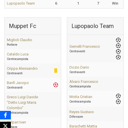
Lupopaolo Team
6
1
7
Win
Muppet Fc
Lupopaolo Team
Miglioli Claudio
Portiere
Gemelli Francesco
Centravanti
Cataldo Luca
Centrocampista
Dozio Dario
Crippa Alessandro
Centravanti
Centravanti
Alvaro Francesco
Banfi Jacopo
Centrocampista
Centravanti
Motta Cristian
Greco Luigi Davide
Centrocampista
“Detto Luigi Maria
Colombo”
Reyes Gustavo
Centrocampista
Difensore
Volpari Ivan
Barachetti Mattia
Portiere