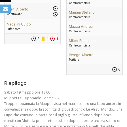
Centrocampista
Fileni Alberto
Mariani Stefano
Centravanti
Centrocampista
Nadalini Guido
Mazza Andrea
Difensore
Centrocampista
2
1
1
Milesi Francesco
Centrocampista
Perego Alberto
Portiere
6
Riepilogo
Sabato 19 maggio ore 18,00
Muppet Fc- Lupopaolo Team= 2-7
Troppo appannata la Muppet vista nel match contro una Lupo ancora in
convalescenza dopo la sconfitta di giovedì contro Le Ali sul Mondo… una
Lupo che comunque parte con il piglio giusto infilando dopo pochi
minuti con Motta la prima rete e subito dopo autorete ancora su tiro di
Motta. Sul due a zero esce la verve realizzativa di Gemelli che infila