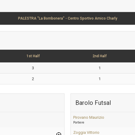
PALESTRA "La Bombonera" - Centro Sportivo Amico Charly
1st Half
2nd Half
3
1
2
1
Barolo Futsal
Pirovano Maurizio
Portiere
Zoggia Vittorio