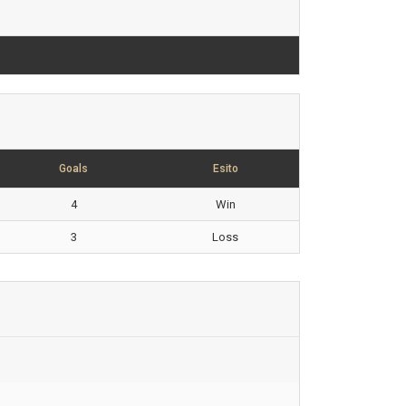
Goals
Esito
4
Win
3
Loss