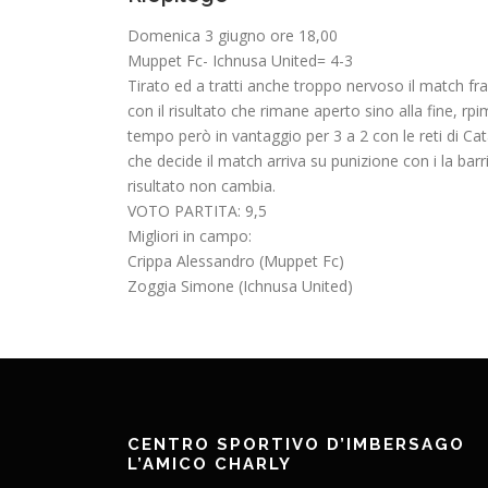
Domenica 3 giugno ore 18,00
Muppet Fc- Ichnusa United= 4-3
Tirato ed a tratti anche troppo nervoso il match fr
con il risultato che rimane aperto sino alla fine, 
tempo però in vantaggio per 3 a 2 con le reti di Cat
che decide il match arriva su punizione con i la barri
risultato non cambia.
VOTO PARTITA: 9,5
Migliori in campo:
Crippa Alessandro (Muppet Fc)
Zoggia Simone (Ichnusa United)
CENTRO SPORTIVO D’IMBERSAGO
L’AMICO CHARLY