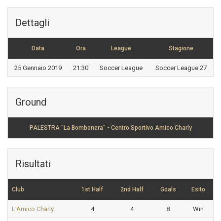
Dettagli
Data
Ora
League
Stagione
25 Gennaio 2019
21:30
Soccer League
Soccer League 27
Ground
PALESTRA "La Bombonera" - Centro Sportivo Amico Charly
Risultati
Club
1st Half
2nd Half
Goals
Esito
L'Amico Charly
4
4
8
Win