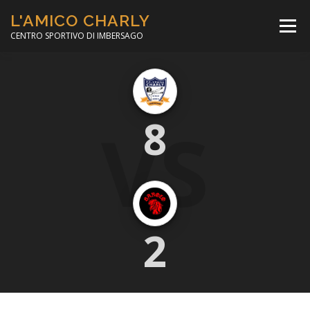
Passa
L'AMICO CHARLY
al
Menù
contenuto
CENTRO SPORTIVO DI IMBERSAGO
LA SOCCER LEAGUE
CORSO CALCIO A 5
VS
8
PER IL SOCIALE
MINIBASKET
SCUOLA TENNIS
2