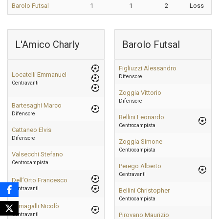
Barolo Futsal
1
1
2
Loss
L'Amico Charly
Barolo Futsal
Figliuzzi Alessandro
Locatelli Emmanuel
Difensore
Centravanti
Zoggia Vittorio
Difensore
Bartesaghi Marco
Difensore
Bellini Leonardo
Centrocampista
Cattaneo Elvis
Difensore
Zoggia Simone
Centrocampista
Valsecchi Stefano
Centrocampista
Perego Alberto
Centravanti
Dell’Orto Francesco
Centravanti
Bellini Christopher
Centrocampista
Fumagalli Nicolò
Centravanti
Pirovano Maurizio