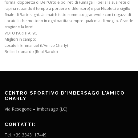
forma, doppietta di Dell’Orto e poi reti di Fumagalli (bella la sua rete di
rapina rubando il tempo a portiere e difensore) e poi Nicoletti e sigillo
finale di Bartesaghi. Un match tutto sommato gradevole con i ragazzi di
Locatelli che mettono in ogni partita sempre qualcosa di meglio. Grande
stagione la loro!
VOTO PARTITA: 9,5
Migliori in campo:
Locatelli Emmanuel (L’Amico Charly)
Bellini Leonardo (Real Barolo)
CENTRO SPORTIVO D’IMBERSAGO L’AMICO
CHARLY
Via Resegone – Imbersago (LC)
CONTATTI:
Tel. +39 3343117449