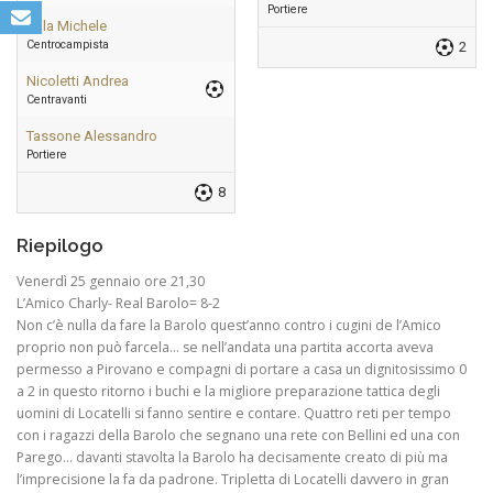
Portiere
Sala Michele
Centrocampista
2
Nicoletti Andrea
Centravanti
Tassone Alessandro
Portiere
8
Riepilogo
Venerdì 25 gennaio ore 21,30
L’Amico Charly- Real Barolo= 8-2
Non c’è nulla da fare la Barolo quest’anno contro i cugini de l’Amico
proprio non può farcela… se nell’andata una partita accorta aveva
permesso a Pirovano e compagni di portare a casa un dignitosissimo 0
a 2 in questo ritorno i buchi e la migliore preparazione tattica degli
uomini di Locatelli si fanno sentire e contare. Quattro reti per tempo
con i ragazzi della Barolo che segnano una rete con Bellini ed una con
Parego… davanti stavolta la Barolo ha decisamente creato di più ma
l’imprecisione la fa da padrone. Tripletta di Locatelli davvero in gran