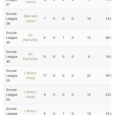
Lemon
37
Soccer
Beer and
League
7
0
0
0
14
14.29
Lemon
38
Soccer
Ac
League
6
0
1
0
13
38.46
Permaflex
39
Soccer
Ac
League
0
0
0
0
6
16.67
Permaflex
40
Soccer
L'Amico
League
17
0
0
0
22
18.18
Charly
29
Soccer
L'Amico
League
9
0
0
0
12
25.00
Charly
26
Soccer
L'Amico
League
9
0
1
0
15
13.33