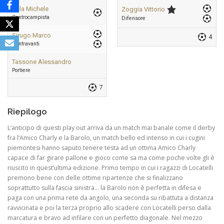
Sala Michele
Zoggia Vittorio
Centrocampista
Difensore
Sirugo Marco
4
Centravanti
Tassone Alessandro
Portiere
7
Riepilogo
L’anticipo di questi play out arriva da un match mai banale come il derby
fra l’Amico Charly e la Barolo, un match bello ed intenso in cui i cugini
piemontesi hanno saputo tenere testa ad un ottima Amico Charly
capace di far girare pallone e gioco come sa ma come poche volte gli è
riuscito in quest’ultima edizione. Primo tempo in cui i ragazzi di Locatelli
premono bene con delle ottime ripartenze che si finalizzano
soprattutto sulla fascia sinistra… la Barolo non è perfetta in difesa e
paga con una prima rete da angolo, una seconda su ribattuta a distanza
ravvicinata e poi la terza proprio allo scadere con Locatelli perso dalla
marcatura e bravo ad infilare con un perfetto diagonale. Nel mezzo