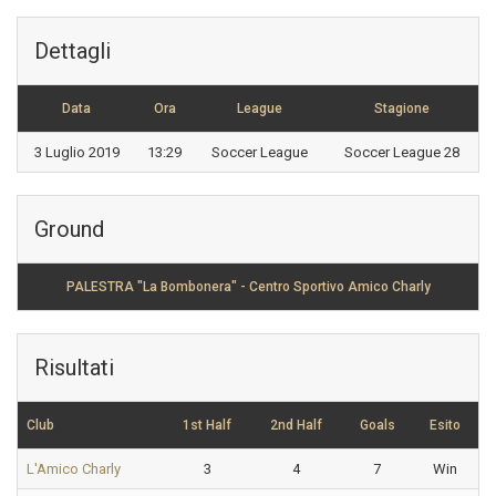
Dettagli
Data
Ora
League
Stagione
3 Luglio 2019
13:29
Soccer League
Soccer League 28
Ground
PALESTRA "La Bombonera" - Centro Sportivo Amico Charly
Risultati
Club
1st Half
2nd Half
Goals
Esito
L'Amico Charly
3
4
7
Win