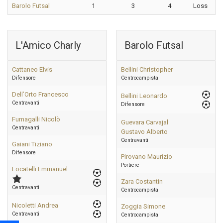
Barolo Futsal
1
3
4
Loss
L'Amico Charly
Barolo Futsal
Cattaneo Elvis
Bellini Christopher
Difensore
Centrocampista
Dell’Orto Francesco
Bellini Leonardo
Centravanti
Difensore
Fumagalli Nicolò
Guevara Carvajal
Centravanti
Gustavo Alberto
Centravanti
Gaiani Tiziano
Difensore
Pirovano Maurizio
Portiere
Locatelli Emmanuel
Zara Costantin
Centravanti
Centrocampista
Nicoletti Andrea
Zoggia Simone
Centravanti
Centrocampista