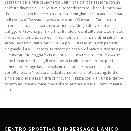
passa una bella rete di Leonardo Bellini che trafigge Tassone con un
perfetto diagonale. 3 a 1 e si va al secondo tempo… bene l’Amico ma
che ha un paio di buone occasioni ma le più ghiotte capitano dalle parti
della porta di Tassone bravo a dire di no a Guevara e Zara… su un
errore in attacco la ripartenza permette a Sirugo di involarsi e
trafiggere Pirovano per il 4 a 1. La Barolo prova il tutto per tutto, mette
in attacco Vittorio Zoggia ed il match cambia, in un paio di minuti prima
serve Leonardo Bellini per il 4 a 2 e poi lui stesso infila con perfetto
diagonale il 4 a 3… ancora un errore da angolo e l’Amico si riporta a più
due ma Vittorio Zoggia è ancora bravo a trovare la rete del 5 a 4 che
tiene il match in bilico… gli errori però in difesa sono troppi per i
piemontesi, Sirugo lasciato solo in area beffa Pirovano a tu per tu con un
perfetto lob… e Nicoletti chiude il conto con una rete da angolo che
s’infila palo goal alla sinistra di Pirovano. Finisce così 7 a 4 un bel derby,
coretto ed intenso come dovrebbero sempre essere. Complimenti a
tutti!
CENTRO SPORTIVO D’IMBERSAGO L’AMICO