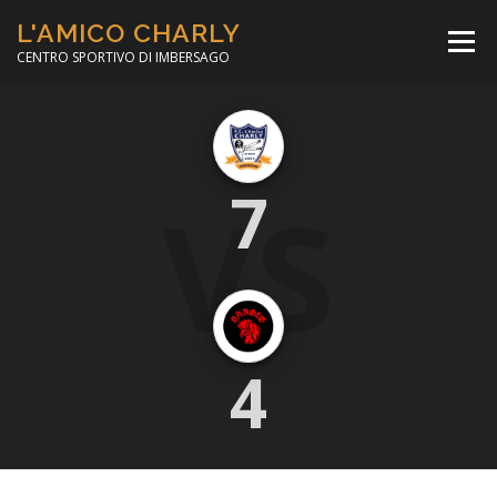
Passa
L'AMICO CHARLY
al
Menù
contenuto
CENTRO SPORTIVO DI IMBERSAGO
LA SOCCER LEAGUE
CORSO CALCIO A 5
VS
7
PER IL SOCIALE
MINIBASKET
SCUOLA TENNIS
4