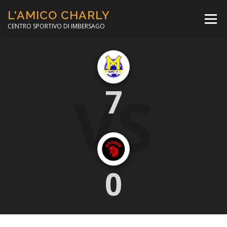
Passa
L'AMICO CHARLY
al
Menù
contenuto
CENTRO SPORTIVO DI IMBERSAGO
LA SOCCER LEAGUE
CORSO CALCIO A 5
VS
7
PER IL SOCIALE
MINIBASKET
SCUOLA TENNIS
0