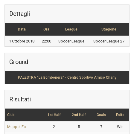
Dettagli
Data
Ora
League
Stagione
1 Ottobre 2018
22:00
Soccer League
Soccer League 27
Ground
PALESTRA "La Bombonera" - Centro Sportivo Amico Charly
Risultati
Club
1st Half
2nd Half
Goals
Esito
Muppet Fc
2
5
7
Win