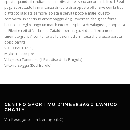
specie quando il risultato, e la motivazione, sono ancora in bilico. Il Real
paga soprattutto la mancanza di reti e di proposte offensive con la boa
d’attacco lasciata sempre isolata e servita poco e male, questo
comporta un continuo arrembaggio degli avversari che gioco forza
hanno la meglio lungo un match intero… tripletta di Valagussa, doppietta
di Fileni e reti di Nadalini e Cataldo per i ragazzi della “ferramenta
cinematografica” con tante belle azioni ed un intesa che cresce partita
dopo partita.
VOTO PARTITA: 9,0
Migliori in campo:
Valagussa Tommaso (Il Paradiso della Brugola)
Vittorio Zoggia (Real Barolo)
CENTRO SPORTIVO D’IMBERSAGO L’AMICO
CHARLY
Via Resegone – Imbersago (LC)