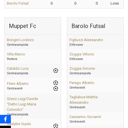
Barolo Futsal
0
0
0
Loss
Muppet Fc
Barolo Futsal
Bongini Lorenzo
Figliuzzi Alessandro
Centrocampista
Difensore
Villa Marco
Zoggia Vittorio
Portiere
Difensore
Cataldo Luca
Zoggia Simone
Centrocampista
Centrocampista
Perego Alberto
Fileni Alberto
Centravanti
Centravanti
Tagliabue Matttia
Greco Luigi Davide
Alessandro
“Detto Luigi Maria
Centravanti
Colombo”
Centrocampista
Cassarino Giovanni
Centravanti
Nadalini Guido