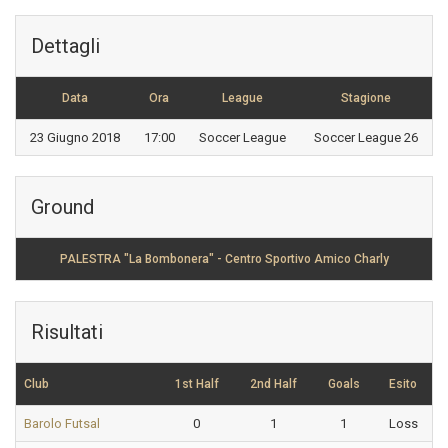
Dettagli
Data
Ora
League
Stagione
23 Giugno 2018
17:00
Soccer League
Soccer League 26
Ground
PALESTRA "La Bombonera" - Centro Sportivo Amico Charly
Risultati
Club
1st Half
2nd Half
Goals
Esito
Barolo Futsal
0
1
1
Loss