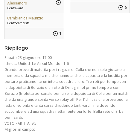
Alessandro
6
Centravanti
Cambianica Maurizio
Centrocampista
1
Riepilogo
Sabato 23 giugno ore 17,00
Ichnusa United- Le Ali sul Mondo= 1-6
Grande prova di maturità per i ragazzi di Colla che non solo giocano a
memoria e da squadra ma che hanno anche la capacità e la lucidità per
portare praticamente un intera squadra al tiro. Tre reti per tempo con
la doppietta di Borazio e al rete di Ornaghi nel primo tempo e con
Borazio (tripletta personale per lui) e la doppietta di Colla per un match
che da una grande spinta verso i play off. Per l’Ichnusa una prova buona
fatta di volontà e tanta corsa chiudendo tanti varchi ma dovendo
soccombere ad una squadra nettamente più forte. Bella rete di Erba
per i sardi.
VOTO PARTITA: 9,5
Migliori in campo: