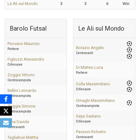
Le Ali sul Mondo
3
3
6
Win
Barolo Futsal
Le Ali sul Mondo
Pirovano Maurizio
Borazio Angelo
Portiere
Centravanti
Figliuzzi Alessandro
Difensore
Di Matteo Luca
Portiere
Zoggia Vittorio
Centrocampista
Colla Massimiliano
Difensore
Bellini Leonardo
Centrocampista
Ornaghi Massimiliano
Zoggia Simone
Centrocampista
Centrocampista
Saija Gaetano
Erba Davide
Difensore
Centravanti
Passoni Roberto
Tagliabue Matttia
Centravanti