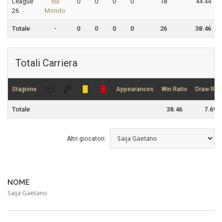
League
sul
0
0
0
0
18
44.44
26
Mondo
Totale
-
0
0
0
0
26
38.46
Totali Carriera
Stagione
Appearances
Win Ratio
Draw Rati
Totale
38.46
7.69
Altri giocatori:
NOME
Saija Gaetano