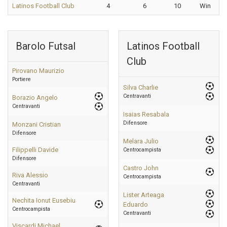
Latinos Football Club
4
6
10
Win
Barolo Futsal
Latinos Football
Club
Pirovano Maurizio
Portiere
Silva Charlie
Centravanti
Borazio Angelo
Centravanti
Isaias Resabala
Difensore
Monzani Cristian
Difensore
Melara Julio
Filippelli Davide
Centrocampista
Difensore
Castro John
Riva Alessio
Centrocampista
Centravanti
Lister Arteaga
Nechita Ionut Eusebiu
Eduardo
Centrocampista
Centravanti
Viscardi Michael