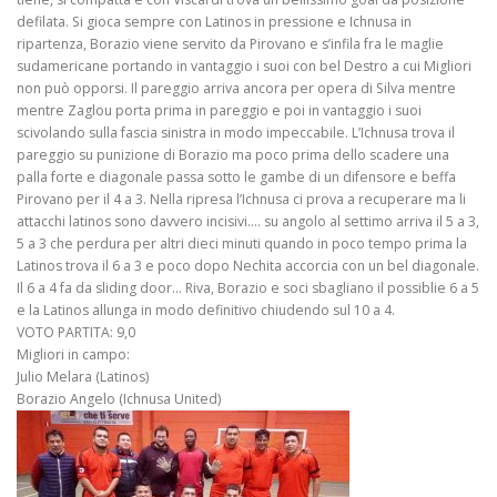
defilata. Si gioca sempre con Latinos in pressione e Ichnusa in
ripartenza, Borazio viene servito da Pirovano e s’infila fra le maglie
sudamericane portando in vantaggio i suoi con bel Destro a cui Migliori
non può opporsi. Il pareggio arriva ancora per opera di Silva mentre
mentre Zaglou porta prima in pareggio e poi in vantaggio i suoi
scivolando sulla fascia sinistra in modo impeccabile. L’Ichnusa trova il
pareggio su punizione di Borazio ma poco prima dello scadere una
palla forte e diagonale passa sotto le gambe di un difensore e beffa
Pirovano per il 4 a 3. Nella ripresa l’Ichnusa ci prova a recuperare ma li
attacchi latinos sono davvero incisivi…. su angolo al settimo arriva il 5 a 3,
5 a 3 che perdura per altri dieci minuti quando in poco tempo prima la
Latinos trova il 6 a 3 e poco dopo Nechita accorcia con un bel diagonale.
Il 6 a 4 fa da sliding door… Riva, Borazio e soci sbagliano il possiblie 6 a 5
e la Latinos allunga in modo definitivo chiudendo sul 10 a 4.
VOTO PARTITA: 9,0
Migliori in campo:
Julio Melara (Latinos)
Borazio Angelo (Ichnusa United)