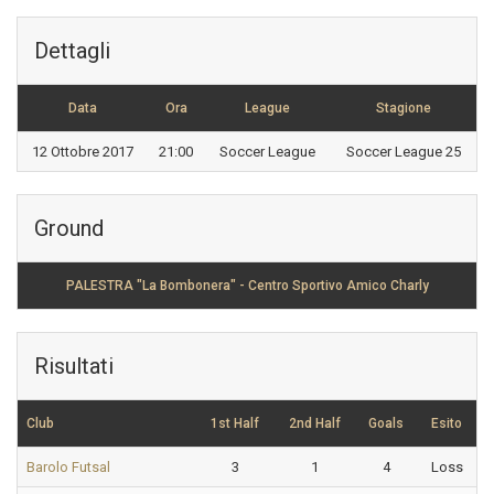
Dettagli
Data
Ora
League
Stagione
12 Ottobre 2017
21:00
Soccer League
Soccer League 25
Ground
PALESTRA "La Bombonera" - Centro Sportivo Amico Charly
Risultati
Club
1st Half
2nd Half
Goals
Esito
Barolo Futsal
3
1
4
Loss