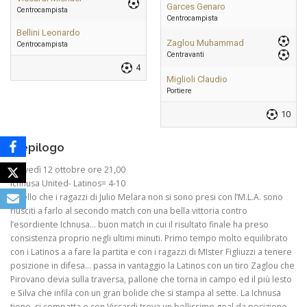
Garces Genaro
Centrocampista
Centrocampista
Bellini Leonardo
Zaglou Muhammad
Centrocampista
Centravanti
4
Miglioli Claudio
Portiere
10
Riepilogo
Giovedì 12 ottobre ore 21,00
Ichnusa United- Latinos= 4-10
Quello che i ragazzi di Julio Melara non si sono presi con l’M.L.A. sono
riusciti a farlo al secondo match con una bella vittoria contro
l’esordiente Ichnusa… buon match in cui il risultato finale ha preso
consistenza proprio negli ultimi minuti. Primo tempo molto equilibrato
con i Latinos a a fare la partita e con i ragazzi di MIster Figliuzzi a tenere
posizione in difesa… passa in vantaggio la Latinos con un tiro Zaglou che
Pirovano devia sulla traversa, pallone che torna in campo ed il più lesto
e Silva che infila con un gran bolide che si stampa al sette. La Ichnusa
tiene, si compatta e con Viscardi trova un bellissimo goal da posizione