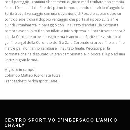
con il pareggio…continui ribaltamenti di gioco ma il risultato non cambia
fino a 10 minuti dalla fine del primo tempo quando da calcio d’angolo la
Spritz trova il vantaggio con una deviazione di Pesce e subito dopo su
contropiede trova il doppio vantaggio che porta al riposo sul 3 a 1 e
quindi virtualmente in pareggio con il risultato d’andata…la Coronate
sembra aver subito il colpo infatti a inizio ripresa la Spritz trova ancora 2
gol…la Coronate prova a reagire ma è ancora la Spritz che va vicino al
gol fino a gol della Coronate del 5 a 2…la Coronate ci prova fino alla fine
ma tre pali non fanno cambiare il risultato finale. Peccato per la
coronate che ha disputato un gran campionato e in bocca al lupo ad una
Sprtiz in gran forma.
Migliore in campo:
Colombo Matteo (Coronate Futsal)
Franceschetti Mirko(spritz Caffè)
CENTRO SPORTIVO D’IMBERSAGO L’AMICO
CHARLY