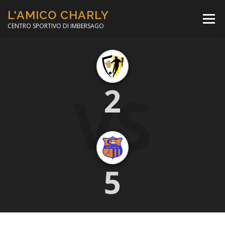
Passa
L'AMICO CHARLY
al
Menù
contenuto
CENTRO SPORTIVO DI IMBERSAGO
LA SOCCER LEAGUE
CORSO CALCIO A 5
VS
2
PER IL SOCIALE
MINIBASKET
SCUOLA TENNIS
5