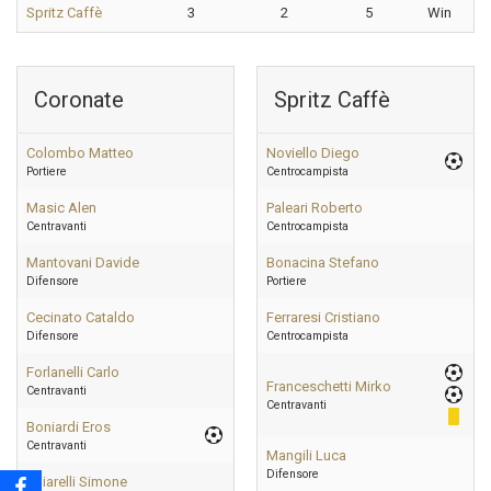
Spritz Caffè
3
2
5
Win
Coronate
Spritz Caffè
Colombo Matteo
Noviello Diego
Portiere
Centrocampista
Masic Alen
Paleari Roberto
Centravanti
Centrocampista
Mantovani Davide
Bonacina Stefano
Difensore
Portiere
Cecinato Cataldo
Ferraresi Cristiano
Difensore
Centrocampista
Forlanelli Carlo
Franceschetti Mirko
Centravanti
Centravanti
Boniardi Eros
Centravanti
Mangili Luca
Difensore
Chiarelli Simone