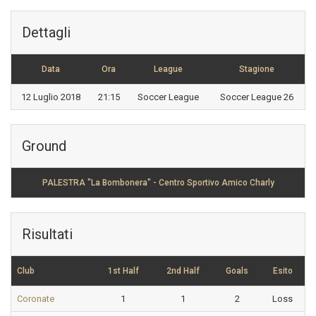
Dettagli
Data
Ora
League
Stagione
12 Luglio 2018
21:15
Soccer League
Soccer League 26
Ground
PALESTRA "La Bombonera" - Centro Sportivo Amico Charly
Risultati
Club
1st Half
2nd Half
Goals
Esito
Coronate
1
1
2
Loss