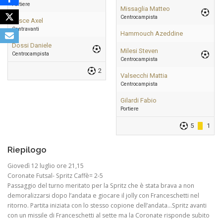
Portiere
Missaglia Matteo
Centrocampista
Pesce Axel
Centravanti
Hammouch Azeddine
Dossi Daniele
Milesi Steven
Centrocampista
Centrocampista
2
Valsecchi Mattia
Centrocampista
Gilardi Fabio
Portiere
5
1
Riepilogo
Giovedì 12 luglio ore 21,15
Coronate Futsal- Spritz Caffè= 2-5
Passaggio del turno meritato per la Spritz che è stata brava a non
demoralizzarsi dopo l’andata e giocare il jolly con Franceschetti nel
ritorno. Partita iniziata con lo stesso copione dell’andata…Spritz avanti
con un missile di Franceschetti al sette ma la Coronate risponde subito