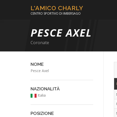
Passa
L'AMICO CHARLY
al
CENTRO SPORTIVO DI IMBERSAGO
contenuto
PESCE AXEL
Coronate
NOME
Pesce Axel
NAZIONALITÀ
Italia
POSIZIONE