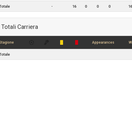
Totale
-
16
0
0
0
1
Totali Carriera
Stagione
Appearances
W
Totale