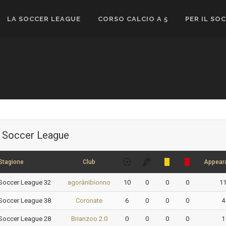
LA SOCCER LEAGUE
CORSO CALCIO A 5
PER IL SO
Soccer League
Stagione
Club
Appear
Soccer League 32
agorànibionno
10
0
0
0
1
Soccer League 38
Coronate
6
0
0
0
4
Soccer League 28
Brianzoo 2.0
0
0
0
0
1