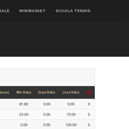
CIALE
MINIBASKET
SCUOLA TENNIS
ances
Win Ratio
Draw Ratio
Loss Ratio
1
81.82
9.09
9.09
0
25.00
0.00
75.00
0
0.00
0.00
100.00
0