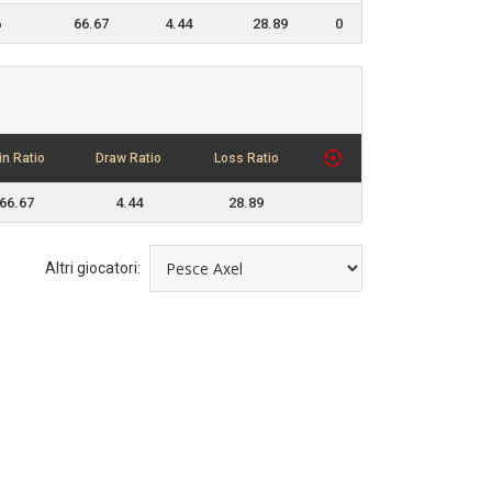
6
66.67
4.44
28.89
0
in Ratio
Draw Ratio
Loss Ratio
66.67
4.44
28.89
Altri giocatori: