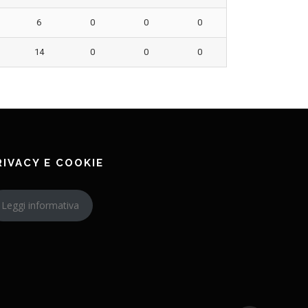
6
0
0
0
14
0
0
0
RIVACY E COOKIE
Leggi informativa