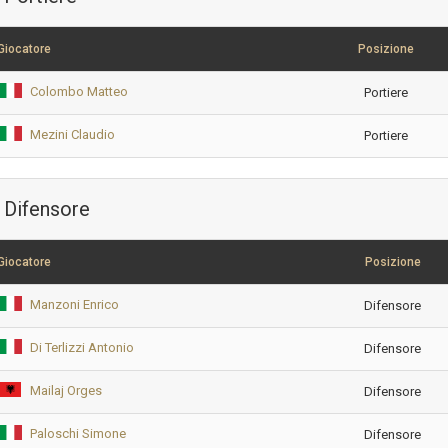
Giocatore
Posizione
Colombo Matteo
Portiere
Mezini Claudio
Portiere
Difensore
Giocatore
Posizione
Manzoni Enrico
Difensore
Di Terlizzi Antonio
Difensore
Mailaj Orges
Difensore
Paloschi Simone
Difensore