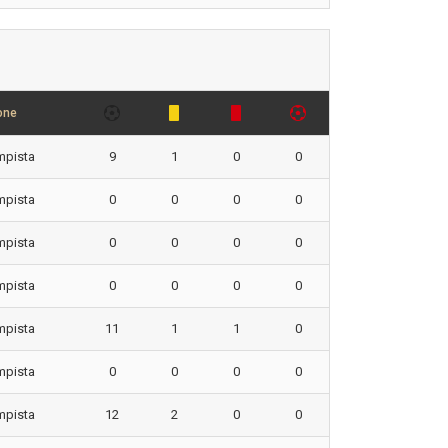
one
mpista
9
1
0
0
mpista
0
0
0
0
mpista
0
0
0
0
mpista
0
0
0
0
mpista
11
1
1
0
mpista
0
0
0
0
mpista
12
2
0
0