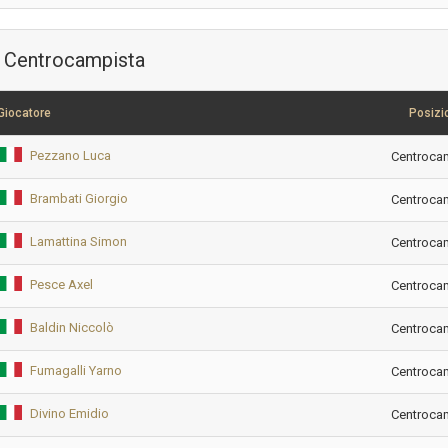
Centrocampista
Giocatore
Posizi
Pezzano Luca
Centroca
Brambati Giorgio
Centroca
Lamattina Simon
Centroca
Pesce Axel
Centroca
Baldin Niccolò
Centroca
Fumagalli Yarno
Centroca
Divino Emidio
Centroca