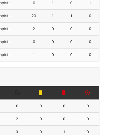
mpista
0
1
0
1
mpista
20
1
1
0
mpista
2
0
0
0
mpista
0
0
0
0
mpista
1
0
0
0
0
0
0
0
2
0
0
0
3
0
1
0