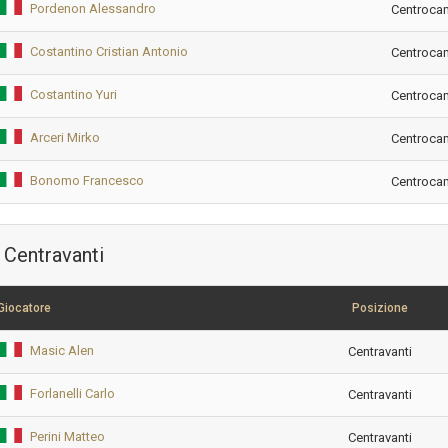
Pordenon Alessandro
Centroca
Costantino Cristian Antonio
Centroca
Costantino Yuri
Centroca
Arceri Mirko
Centroca
Bonomo Francesco
Centroca
Centravanti
Giocatore
Posizione
Masic Alen
Centravanti
Forlanelli Carlo
Centravanti
Perini Matteo
Centravanti