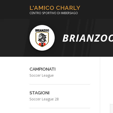
Passa
L'AMICO CHARLY
al
CENTRO SPORTIVO DI IMBERSAGO
contenuto
BRIANZOO
CAMPIONATI
Soccer League
STAGIONI
Soccer League 28