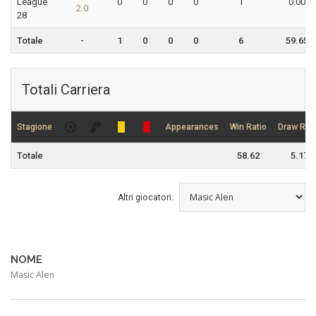
League
0
0
0
0
1
0.00
2.0
28
Totale
-
1
0
0
0
6
59.65
Totali Carriera
Stagione
Appearances
Win Ratio
Draw Rati
Totale
58.62
5.17
Altri giocatori:
NOME
Masic Alen