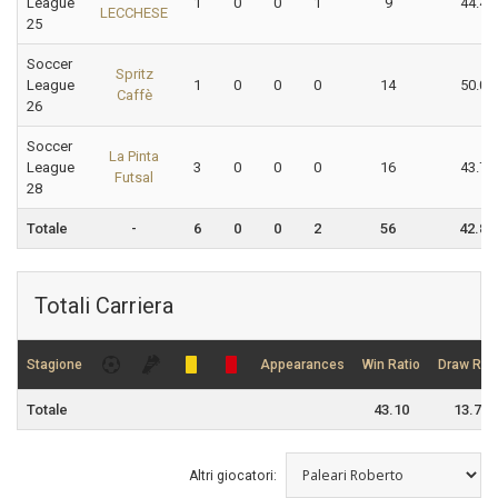
League
1
0
0
1
9
44.44
LECCHESE
25
Soccer
Spritz
League
1
0
0
0
14
50.00
Caffè
26
Soccer
La Pinta
League
3
0
0
0
16
43.75
Futsal
28
Totale
-
6
0
0
2
56
42.86
Totali Carriera
Stagione
Appearances
Win Ratio
Draw Rati
Totale
43.10
13.79
Altri giocatori: