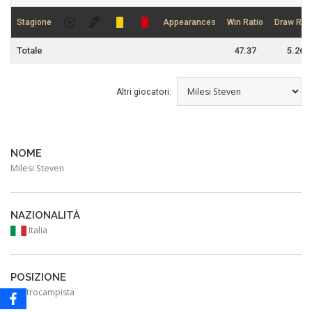
Stagione
Appearances
Win Ratio
Draw Rati
Totale
47.37
5.26
Altri giocatori:
NOME
Milesi Steven
NAZIONALITÀ
Italia
POSIZIONE
Centrocampista