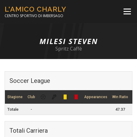
Passa
L'AMICO CHARLY
al
Menù
contenuto
CENTRO SPORTIVO DI IMBERSAGO
LA SOCCER LEAGUE
CORSO CALCIO A 5
MILESI STEVEN
Spritz Caffè
PER IL SOCIALE
MINIBASKET
Soccer League
SCUOLA TENNIS
Stagione
Club
Appearances
Win Ratio
Dr
Totale
-
47.37
Totali Carriera