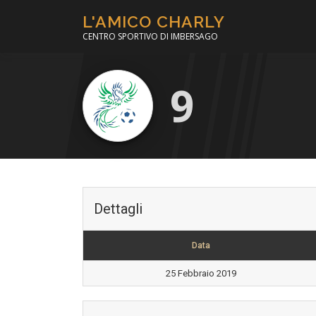
Passa
L'AMICO CHARLY
al
CENTRO SPORTIVO DI IMBERSAGO
contenuto
9
Dettagli
Data
25 Febbraio 2019