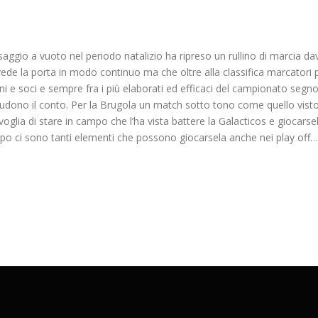
saggio a vuoto nel periodo natalizio ha ripreso un rullino di marcia dav
 vede la porta in modo continuo ma che oltre alla classifica marcatori
Brini e soci e sempre fra i più elaborati ed efficaci del campionato se
 chiudono il conto. Per la Brugola un match sotto tono come quello vi
a voglia di stare in campo che l’ha vista battere la Galacticos e giocars
ppo ci sono tanti elementi che possono giocarsela anche nei play off…