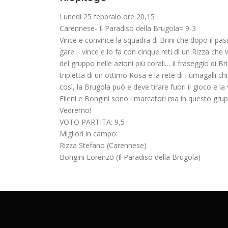
Lunedì 25 febbraio ore 20,15
Carennese- Il Paradiso della Brugola= 9-3
Vince e convince la squadra di Brini che dopo il pas
gare… vince e lo fa con cinque reti di un Rizza che
del gruppo nelle azioni più corali… il fraseggio di 
tripletta di un ottimo Rosa e la rete di Fumagalli
così, la Brugola può e deve tirare fuori il gioco e l
Fileni e Bongini sono i marcatori ma in questo gru
Vedremo!
VOTO PARTITA: 9,5
Migliori in campo:
Rizza Stefano (Carennese)
Bongini Lorenzo (Il Paradiso della Brugola)