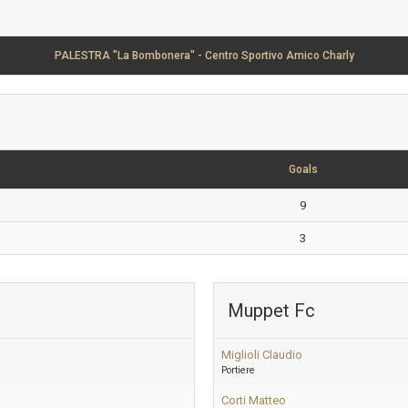
PALESTRA "La Bombonera" - Centro Sportivo Amico Charly
Goals
9
3
Muppet Fc
Miglioli Claudio
Portiere
Corti Matteo