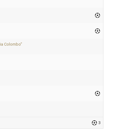
ria Colombo”
3