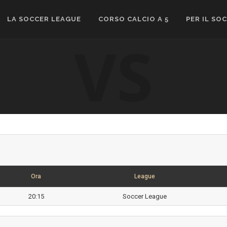
LA SOCCER LEAGUE
CORSO CALCIO A 5
PER IL SO
VS
Ora
League
20:15
Soccer League