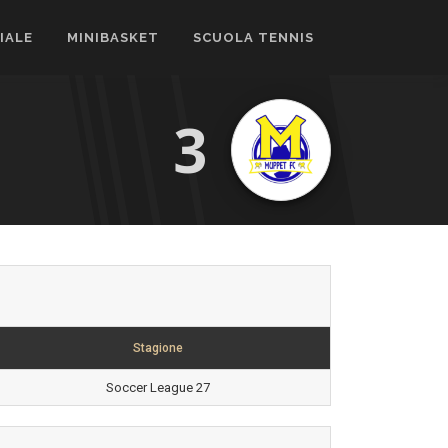
CIALE
MINIBASKET
SCUOLA TENNIS
3
Stagione
Soccer League 27