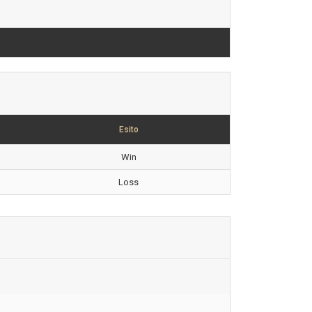
Esito
Win
Loss