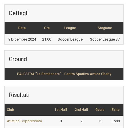
Dettagli
Data
Ora
League
Stagione
9 Dicembre 2024
21:00
Soccer League
Soccer League 37
Ground
PALESTRA "La Bombonera" - Centro Sportivo Amico Charly
Risultati
Club
1st Half
2nd Half
Goals
Esito
Atletico Soppressata
3
2
5
Loss