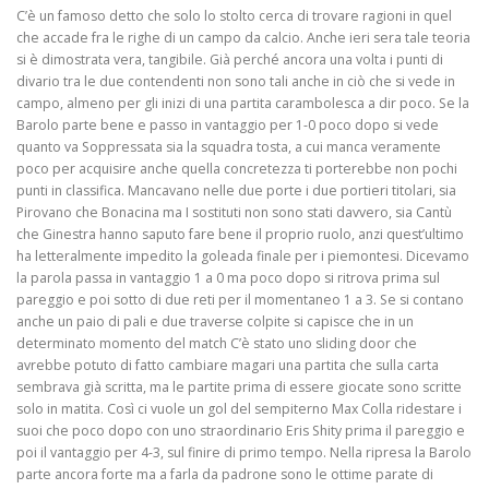
C’è un famoso detto che solo lo stolto cerca di trovare ragioni in quel
che accade fra le righe di un campo da calcio. Anche ieri sera tale teoria
si è dimostrata vera, tangibile. Già perché ancora una volta i punti di
divario tra le due contendenti non sono tali anche in ciò che si vede in
campo, almeno per gli inizi di una partita carambolesca a dir poco. Se la
Barolo parte bene e passo in vantaggio per 1-0 poco dopo si vede
quanto va Soppressata sia la squadra tosta, a cui manca veramente
poco per acquisire anche quella concretezza ti porterebbe non pochi
punti in classifica. Mancavano nelle due porte i due portieri titolari, sia
Pirovano che Bonacina ma I sostituti non sono stati davvero, sia Cantù
che Ginestra hanno saputo fare bene il proprio ruolo, anzi quest’ultimo
ha letteralmente impedito la goleada finale per i piemontesi. Dicevamo
la parola passa in vantaggio 1 a 0 ma poco dopo si ritrova prima sul
pareggio e poi sotto di due reti per il momentaneo 1 a 3. Se si contano
anche un paio di pali e due traverse colpite si capisce che in un
determinato momento del match C’è stato uno sliding door che
avrebbe potuto di fatto cambiare magari una partita che sulla carta
sembrava già scritta, ma le partite prima di essere giocate sono scritte
solo in matita. Così ci vuole un gol del sempiterno Max Colla ridestare i
suoi che poco dopo con uno straordinario Eris Shity prima il pareggio e
poi il vantaggio per 4-3, sul finire di primo tempo. Nella ripresa la Barolo
parte ancora forte ma a farla da padrone sono le ottime parate di