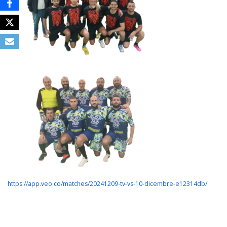
https://app.veo.co/matches/20241209-tv-vs-10-dicembre-e12314db/