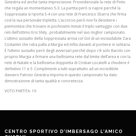
Ginestria ed anche tanta imprecisione. Provvidenziale la rete di Pinto
che regala un momentaneo 5-3. La partita però si riapre perché la
Soppressata si riporta 5-4 con una rete di Francesco Sbarra che firma
così la sua personale tripletta. L’accorcio però non fa desistere i
piemontesi che trovano in pochissimi minuti il triplo vantaggio con due
reti dell’ottimo Eris Shity , probabilmente nel suo miglior campionato.
L’ultimo sussulto della Soppressata arriva col Gol di un inossidabile Zara
Costantin che ruba palla a Murgia ed infila davanti al portiere in solitaria.
È l’ultimo sussulto però degli avversari perché dopo c’è solo Barolo con
proprio Murgia a firmare una bellissima rete dal limite dell’area e con la
rete di Natale e la bellissima doppietta di Cristian Locatelli a chiudere il
definitivo 11 e 5. Complimenti a tutti soprattutto ad un incredibile
davvero Patrizio Ginestra importa in questo campionato ha dato
dimostrazione di tanta qualità e concretezza.
VOTO PARTITA: 10
CENTRO SPORTIVO D’IMBERSAGO L’AMICO