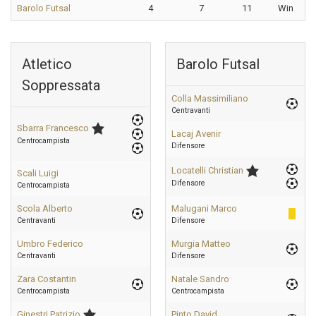
Barolo Futsal
4
7
11
Win
Atletico
Barolo Futsal
Soppressata
Colla Massimiliano
Centravanti
Sbarra Francesco
Lacaj Avenir
Centrocampista
Difensore
Locatelli Christian
Scali Luigi
Difensore
Centrocampista
Scola Alberto
Malugani Marco
Centravanti
Difensore
Umbro Federico
Murgia Matteo
Centravanti
Difensore
Zara Costantin
Natale Sandro
Centrocampista
Centrocampista
Ginestri Patrizio
Pinto David