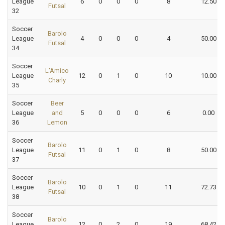
League
6
0
0
0
8
12.50
Futsal
32
Soccer
Barolo
League
4
0
0
0
4
50.00
Futsal
34
Soccer
L'Amico
League
12
0
1
0
10
10.00
Charly
35
Soccer
Beer
League
and
5
0
0
0
6
0.00
36
Lemon
Soccer
Barolo
League
11
0
1
0
8
50.00
Futsal
37
Soccer
Barolo
League
10
0
1
0
11
72.73
Futsal
38
Soccer
Barolo
League
12
0
2
0
19
68.42