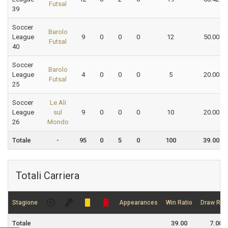
Futsal
39
Soccer
Barolo
League
9
0
0
0
12
50.00
Futsal
40
Soccer
Barolo
League
4
0
0
0
5
20.00
Futsal
25
Soccer
Le Ali
League
sul
9
0
0
0
10
20.00
26
Mondo
Totale
-
95
0
5
0
100
39.00
Totali Carriera
Stagione
Appearances
Win Ratio
Draw Rati
Totale
39.00
7.00