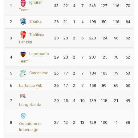
Ignuran
1
33
22
4
7
243
127
116
70
Team
Sharks
2
26
21
1
4
198
80
118
64
Trafileria
3
28
20
2
6
220
124
96
62
Panzeri
Lupopaolo
4
29
20
2
7
203
125
78
62
Team
Carennese
5
26
17
2
7
184
105
79
53
6
La Tasca Pub
26
17
2
7
158
89
69
53
7
29
15
4
10
139
118
21
49
Longobarda
8
27
12
2
13
129
130
-1
38
Odontomed
Imbersago