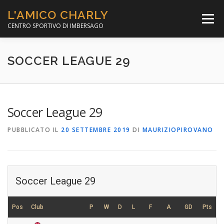
Passa
L'AMICO CHARLY
al
Menù
contenuto
CENTRO SPORTIVO DI IMBERSAGO
LA SOCCER LEAGUE
CORSO CALCIO A 5
SOCCER LEAGUE 29
PER IL SOCIALE
MINIBASKET
Soccer League 29
PUBBLICATO IL
20 SETTEMBRE 2019
DI
MAURIZIOPIROVANO
SCUOLA TENNIS
Soccer League 29
Pos
Club
P
W
D
L
F
A
GD
Pts