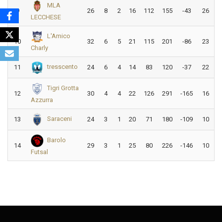
MLA
9
26
8
2
16
112
155
-43
26
LECCHESE
L'Amico
10
32
6
5
21
115
201
-86
23
Charly
tresscento
11
24
6
4
14
83
120
-37
22
Tigri Grotta
12
30
4
4
22
126
291
-165
16
Azzurra
Saraceni
13
24
3
1
20
71
180
-109
10
Barolo
14
29
3
1
25
80
226
-146
10
Futsal