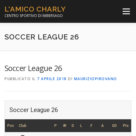
Passa
L'AMICO CHARLY
al
Menù
contenuto
CENTRO SPORTIVO DI IMBERSAGO
LA SOCCER LEAGUE
CORSO CALCIO A 5
SOCCER LEAGUE 26
PER IL SOCIALE
MINIBASKET
Soccer League 26
PUBBLICATO IL
7 APRILE 2018
DI
MAURIZIOPIROVANO
SCUOLA TENNIS
Soccer League 26
Pos
Club
P
W
D
L
F
A
GD
Pts