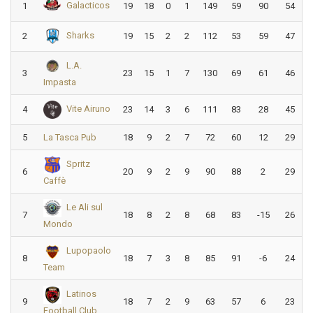
Galacticos
1
19
18
0
1
149
59
90
54
Sharks
2
19
15
2
2
112
53
59
47
L.A.
3
23
15
1
7
130
69
61
46
Impasta
Vite Airuno
4
23
14
3
6
111
83
28
45
5
La Tasca Pub
18
9
2
7
72
60
12
29
Spritz
6
20
9
2
9
90
88
2
29
Caffè
Le Ali sul
7
18
8
2
8
68
83
-15
26
Mondo
Lupopaolo
8
18
7
3
8
85
91
-6
24
Team
Latinos
9
18
7
2
9
63
57
6
23
Football Club