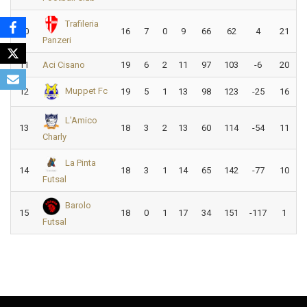
Trafileria
10
16
7
0
9
66
62
4
21
Panzeri
11
Aci Cisano
19
6
2
11
97
103
-6
20
Muppet Fc
12
19
5
1
13
98
123
-25
16
L'Amico
13
18
3
2
13
60
114
-54
11
Charly
La Pinta
14
18
3
1
14
65
142
-77
10
Futsal
Barolo
15
18
0
1
17
34
151
-117
1
Futsal